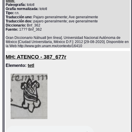
tototl
Paleografía:
tototl
Grafía normalizada:
tototl
Tipo:
r.n.
Traducción uno:
Pajaro generalmente; Ave generalmente
Traducción dos:
pajaro generalmente; ave generalmente
Diccionario:
Bnf_362
Fuente:
17?? Bnf_362
Gran Diccionario Náhuatl [en línea]. Universidad Nacional Autónoma de
México [Ciudad Universitaria, México D.F.]: 2012 [29-08-2020]. Disponible en
la Web http://www.gdn.unam.mx/contexto/16410
MH: ATENCO - 387_677r
Elemento:
tetl