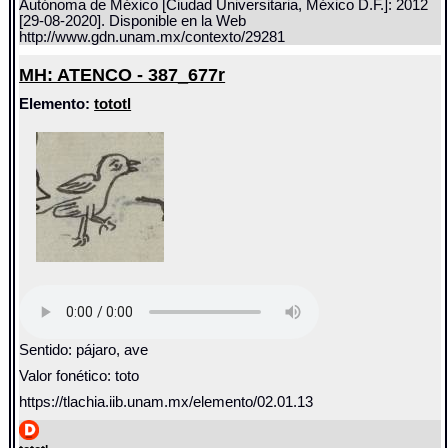
Autónoma de México [Ciudad Universitaria, México D.F.]: 2012
[29-08-2020]. Disponible en la Web
http://www.gdn.unam.mx/contexto/29281
MH: ATENCO - 387_677r
Elemento:
tototl
Sentido: pájaro, ave
Valor fonético: toto
https://tlachia.iib.unam.mx/elemento/02.01.13