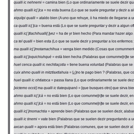
qualli ic nehnemi
= camina bien (Lo que ordinariamente se suele dezir qu
ahmo qualli ic[ ]ca
= no esta buena (Lo que se suele preguntar y dezir a a
xiquilpi qualli
= ataldo bien (A uno que rehuye, ò ha miedo de llegarse a un
ca qualli ic[ ]ca
= buena está (Lo que se suele preguntar y dezir a algun of
qualli ic[ ]tlachihualli[ ]yez
= ha de yr bien hecho (Para mandar hazer algo a 
ca tel qualli
= bien esta (Lo que se suele dezir y preguntar a los enfermos: 
ma qualli ic[ ]motamachihua
= venga bien medido (Cosas que comunmente s
qualli ic[ ]oquichiuhqué
= està bien hecha (Palabras que comunme[n]te se 
huel cenca qualli ic nechtlaçotla
= tiene buena voluntad (Palabras que se 
cuix ahmo qualli in mitztlaxtlahuia
= [¿]no te pago bien ? (Palabras, que 
huel qualli ic ohtlatoca
= passa llana (Lo que ordinariamente se suele dez
[xictemo occé] ma qualli ic tlatequipanó
= [que busques otro] que sirva b
ahmo qualli ic[ ]cà
= no está bien (Lo que comunme[n]te se suele dezir, en
ahmo qualli ic[ ]cà
= no está bien (Lo que comunme[n]te se suele dezir, en
qualli ic[ ]momachtia
= aprende bien (Palabras que se suelen dezir, alaband
qualli ic tinemi
= vate bien (Palabras que se suelen dezir preguntando a una 
axcan qualli
= agora está bien (Palabras comunes, que se suelen dezir al 