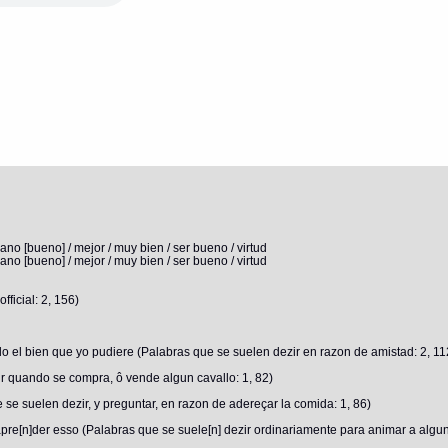
lano [bueno] / mejor / muy bien / ser bueno / virtud
lano [bueno] / mejor / muy bien / ser bueno / virtud
ficial: 2, 156)
do el bien que yo pudiere (Palabras que se suelen dezir en razon de amistad: 2, 11
r quando se compra, ô vende algun cavallo: 1, 82)
se suelen dezir, y preguntar, en razon de adereçar la comida: 1, 86)
re[n]der esso (Palabras que se suele[n] dezir ordinariamente para animar a alguno 