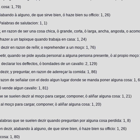
 cosa: 1, 79)
bando à alguno, de que sirve bien, ó haze bien su officio: 1, 26)
labras de salutacion: 1, 1)
 en razon de ser una cosa chica, ò grande, corta, ò larga, ancha, angosta, o acom
azer a un tapixque quando trabaja en casa: 1, 24)
dezir en razon de reñir, o reprehender a un moço: 1, 76)
tir, quando se pide ayuda personal a alguna persona presente, ò al propio moço:
declarar los deffectos, ó bondades de un cavallo: 2, 129)
ezir, y preguntar, en razon de adereçar la comida: 1, 86)
razon de señalar con el dedo algun lugar donde se manda poner alguna cosa: 1, 6
 vende algun cavallo: 1, 81)
 se suelen dezir al moço para cargar, componer, ò aliñar alguna cosa: 1, 21)
al moço para cargar, componer, ò aliñar alguna cosa: 1, 20)
alabras que se suelen dezir quando preguntan por alguna cosa perdida: 1, 8)
 dezir, alabando à alguno, de que sirve bien, ó haze bien su officio: 1, 26)
cosa: 1, 80)