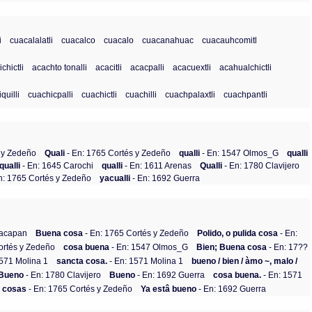
i
cuacalalatli
cuacalco
cuacalo
cuacanahuac
cuacauhcomitl
chictli
acachto tonalli
acacitli
acacpalli
acacuextli
acahualchictli
quilli
cuachicpalli
cuachictli
cuachilli
cuachpalaxtli
cuachpantli
 y Zedeño
Quali
- En: 1765 Cortés y Zedeño
qualli
- En: 1547 Olmos_G
qualli
qualli
- En: 1645 Carochi
qualli
- En: 1611 Arenas
Qualli
- En: 1780 Clavijero
n: 1765 Cortés y Zedeño
yacualli
- En: 1692 Guerra
nacapan
Buena cosa
- En: 1765 Cortés y Zedeño
Polido, o pulida cosa
- En:
ortés y Zedeño
cosa buena
- En: 1547 Olmos_G
Bien; Buena cosa
- En: 17??
1571 Molina 1
sancta cosa.
- En: 1571 Molina 1
bueno / bien / àmo ~, malo /
Bueno
- En: 1780 Clavijero
Bueno
- En: 1692 Guerra
cosa buena.
- En: 1571
s cosas
- En: 1765 Cortés y Zedeño
Ya estâ bueno
- En: 1692 Guerra