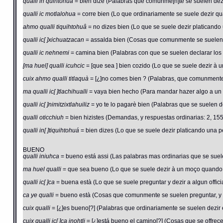
qualli in quihtohua
= bien dize (Palabras que comunme[n]te se suelen dezi
qualli ic motlalohua
= corre bien (Lo que ordinariamente se suele dezir q
ahmo qualli tiquihtohuâ
= no dizes bien (Lo que se suele dezir platicando
qualli ic[ ]xichuatzacan
= assalda bien (Cosas que comunmente se suelen p
qualli ic nehnemi
= camina bien (Palabras con que se suelen declarar los 
[ma huel] qualli icuhcic
= [que sea ] bien cozido (Lo que se suele dezir à 
cuix ahmo qualli titlaquà
= [¿]no comes bien ? (Palabras, que comunmente
ma qualli ic[ ]tlachihualli
= vaya bien hecho (Para mandar hazer algo a un of
qualli ic[ ]nimitzixtlahuiliz
= yo te lo pagarè bien (Palabras que se suelen 
qualli oticchiuh
= bien hizistes (Demandas, y respuestas ordinarias: 2, 155
qualli in[ ]tiquihtohuá
= bien dizes (Lo que se suele dezir platicando una p
BUENO
qualli iniuhca
= bueno está assi (Las palabras mas ordinarias que se suele
ma huel qualli
= que sea bueno (Lo que se suele dezir à un moço quando l
qualli ic[ ]ca
= buena està (Lo que se suele preguntar y dezir a algun offic
ca ye qualli
= bueno està (Cosas que comunmente se suelen preguntar, y p
cuix qualli
= [¿]es bueno[?] (Palabras que ordinariamente se suelen dezir 
cuix qualli ic[ ]ca inohtli
= [¿]está bueno el camino[?] (Cosas que se offrec