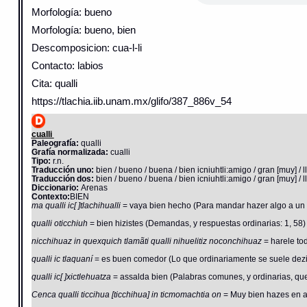
Morfología: bueno
Morfología: bueno, bien
Descomposicion: cua-l-li
Contacto: labios
Cita: qualli
https://tlachia.iib.unam.mx/glifo/387_886v_54
cualli
Paleografía:
qualli
Grafía normalizada:
cualli
Tipo:
r.n.
Traducción uno:
bien / bueno / buena / bien icniuhtli:amigo / gran [muy] / l
Traducción dos:
bien / bueno / buena / bien icniuhtli:amigo / gran [muy] / l
Diccionario:
Arenas
Contexto:
BIEN
ma qualli ic[ ]tlachihualli
= vaya bien hecho (Para mandar hazer algo a un of
qualli oticchiuh
= bien hizistes (Demandas, y respuestas ordinarias: 1, 58)
nicchihuaz in quexquich tlamãti qualli nihuelitiz noconchihuaz
= harele to
qualli ic tlaquaní
= es buen comedor (Lo que ordinariamente se suele dezi
qualli ic[ ]xictlehuatza
= assalda bien (Palabras comunes, y ordinarias, que 
Cenca qualli ticcihua [ticchihua] in ticmomachtia on
= Muy bien hazes en ap