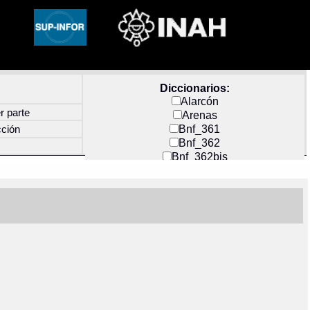
Diccionarios:
Alarcón
r parte
Arenas
Bnf_361
cción
Bnf_362
Bnf_362bis
Carochi
CF_INDEX
Clavijero
Cortés y Zedeño
Docs_México
Durán
Guerra
Mecayapan
Molina_1
Molina_2
Olmos_G