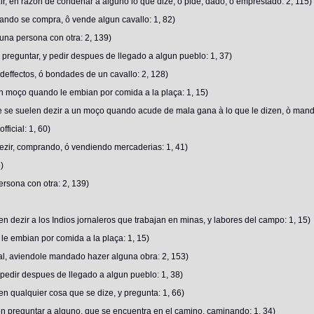
r, en razon de condenar a alguno lo que dize, ò pide, dado, ò emprestado: 2, 115)
uando se compra, ô vende algun cavallo: 1, 82)
 una persona con otra: 2, 139)
reguntar, y pedir despues de llegado a algun pueblo: 1, 37)
deffectos, ó bondades de un cavallo: 2, 128)
un moço quando le embian por comida a la plaça: 1, 15)
 se suelen dezir a un moço quando acude de mala gana à lo que le dizen, ò mand
ficial: 1, 60)
dezir, comprando, ó vendiendo mercaderias: 1, 41)
)
ersona con otra: 2, 139)
n dezir a los Indios jornaleros que trabajan en minas, y labores del campo: 1, 15)
e embian por comida a la plaça: 1, 15)
ial, aviendole mandado hazer alguna obra: 2, 153)
edir despues de llegado a algun pueblo: 1, 38)
en qualquier cosa que se dize, y pregunta: 1, 66)
en preguntar a alguno, que se encuentra en el camino, caminando: 1, 34)