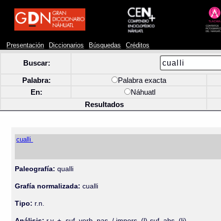
Presentación
Diccionarios
Búsquedas
Créditos
Buscar:
Palabra:
Palabra exacta
En:
Náhuatl
Resultados
cualli
Paleografía:
qualli
Grafía normalizada:
cualli
Tipo:
r.n.
Análisis:
r.v. + -suf. verb. pas. / impers. (l)-suf. abs. (li)