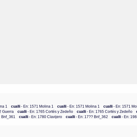
ina 1
cualli
- En: 1571 Molina 1
cualli
- En: 1571 Molina 1
cualli
- En: 1571 Mo
2 Guerra
cualli
- En: 1765 Cortés y Zedeño
cualli
- En: 1765 Cortés y Zedeño
? Bnf_361
cualli
- En: 1780 Clavijero
cualli
- En: 17?? Bnf_362
cualli
- En: 19