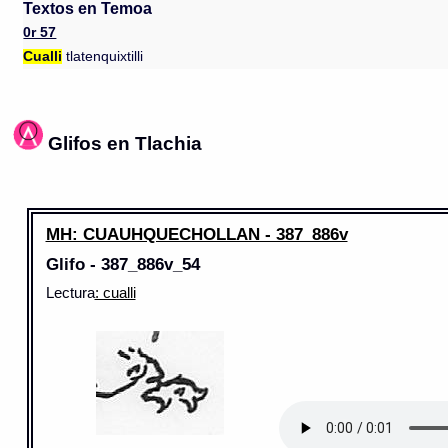
Textos en Temoa
0r 57
Cualli
tlatenquixtilli
Glifos en Tlachia
MH: CUAUHQUECHOLLAN - 387_886v
Glifo - 387_886v_54
Lectura
: cualli