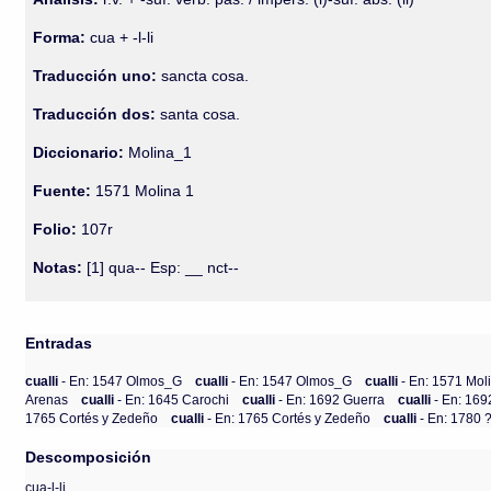
Forma:
cua + -l-li
Traducción uno:
sancta cosa.
Traducción dos:
santa cosa.
Diccionario:
Molina_1
Fuente:
1571 Molina 1
Folio:
107r
Notas:
[1] qua-- Esp: __ nct--
Entradas
cualli
- En: 1547 Olmos_G
cualli
- En: 1547 Olmos_G
cualli
- En: 1571 Mol
Arenas
cualli
- En: 1645 Carochi
cualli
- En: 1692 Guerra
cualli
- En: 169
1765 Cortés y Zedeño
cualli
- En: 1765 Cortés y Zedeño
cualli
- En: 1780 
Descomposición
cua-l-li