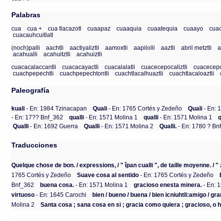
Palabras
cua
cua +
cua tlacazotl
cuaapaz
cuaaquia
cuaatequia
cuaayo
cua
cuacauhcuitlatl
(noch)palli
aachtli
aactiyaliztli
aamoxtli
aapilolli
aaztli
abril metztli
a
acahualli
acahuitztli
acahuiztli
cuacacalaccantli
cuacacayactli
cuacalalatli
cuacecepocaliztli
cuacecepo
cuachpepechtli
cuachpepechtontli
cuachtlacalhuaztli
cuachtlacaloaztli
Paleografía
kuali
- En: 1984 Tzinacapan
Quali
- En: 1765 Cortés y Zedeño
Quali
- En: 
- En: 17?? Bnf_362
qualli
- En: 1571 Molina 1
qualli
- En: 1571 Molina 1
q
Qualli
- En: 1692 Guerra
Qualli
- En: 1571 Molina 2
Qualli.
- En: 1780 ? Bn
Traducciones
Quelque chose de bon. / expressions, / " îpan cualli ", de taille moyenne. / "
1765 Cortés y Zedeño
Suave cosa al sentido
- En: 1765 Cortés y Zedeño
Bnf_362
buena cosa.
- En: 1571 Molina 1
gracioso enesta minera.
- En: 
virtuoso
- En: 1645 Carochi
bien / bueno / buena / bien icniuhtli:amigo / gra
Molina 2
Santa cosa ; sana cosa en si ; gracia como quiera ; gracioso, o