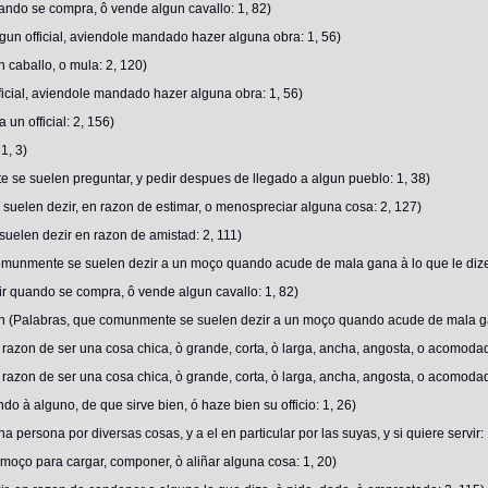
ando se compra, ô vende algun cavallo: 1, 82)
lgun official, aviendole mandado hazer alguna obra: 1, 56)
 caballo, o mula: 2, 120)
ficial, aviendole mandado hazer alguna obra: 1, 56)
un official: 2, 156)
1, 3)
e suelen preguntar, y pedir despues de llegado a algun pueblo: 1, 38)
suelen dezir, en razon de estimar, o menospreciar alguna cosa: 2, 127)
suelen dezir en razon de amistad: 2, 111)
comunmente se suelen dezir a un moço quando acude de mala gana à lo que le diz
ir quando se compra, ô vende algun cavallo: 1, 82)
ien (Palabras, que comunmente se suelen dezir a un moço quando acude de mala ga
 razon de ser una cosa chica, ò grande, corta, ò larga, ancha, angosta, o acomodad
 razon de ser una cosa chica, ò grande, corta, ò larga, ancha, angosta, o acomodad
o à alguno, de que sirve bien, ó haze bien su officio: 1, 26)
persona por diversas cosas, y a el en particular por las suyas, y si quiere servir: 
moço para cargar, componer, ò aliñar alguna cosa: 1, 20)