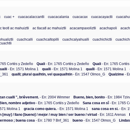
c
cuac +
cuacacalaccantli
cuacacalania
cuacacax
cuacacayactli
cuacahu
c teotl ac mahuiztli
ac tlacatl ac mahuiztli
acacampaxoliztli
acachapoli
acachi
hualiztli
cuachcalli
cuachcaltopilli
cuachcalyahualli
cuachichictli
cuachichi
cuachtli
1765 Cortés y Zedeño
Quali
- En: 1765 Cortés y Zedeño
Quali
- En: 1765 Cortés
ualli
- En: 1571 Molina 1
qualli
- En: 1571 Molina 1
qualli
- En: 1571 Molina 1
f_361
qualli; plural qualhtin, vel quaqualhtin
- En: 1547 Olmos_G
Qualzime
- E
 zan cualli ", brièvement.
- En: 2004 Wimmer
Bueno, bien, bonito
- En: 1984 Tzi
Bien, nombre adjetivo
- En: 1765 Cortés y Zedeño
Sana cosa en sî
- En: 1765 C
1571 Molina 1
gracia como quiera.
- En: 1571 Molina 1
sana cosa en si.
- En: 
n [muy] / llano [bueno] / mejor / muy bien / ser bueno / virtud
- En: 1611 Arenas
 hermoso ; buena cosa
- En: 1780 ? Bnf_361
bueno
- En: 1547 Olmos_G
Linda