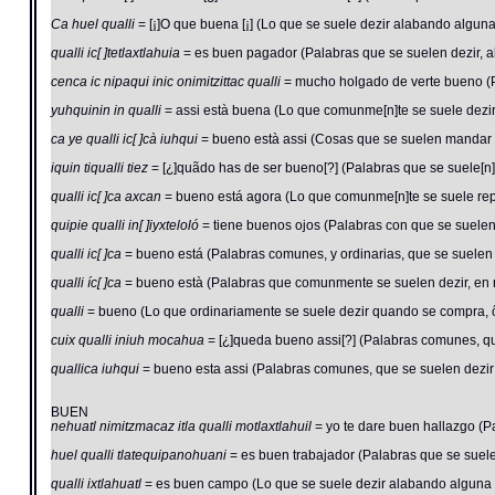
Ca huel qualli
= [¡]O que buena [¡] (Lo que se suele dezir alabando alguna
qualli ic[ ]tetlaxtlahuia
= es buen pagador (Palabras que se suelen dezir, ala
cenca ic nipaqui inic onimitzittac qualli
= mucho holgado de verte bueno (Pa
yuhquinin in qualli
= assi està buena (Lo que comunme[n]te se suele dezir,
ca ye qualli ic[ ]cà iuhqui
= bueno està assi (Cosas que se suelen mandar h
iquin tiqualli tiez
= [¿]quãdo has de ser bueno[?] (Palabras que se suele[n] 
qualli ic[ ]ca axcan
= bueno está agora (Lo que comunme[n]te se suele repe
quipie qualli in[ ]iyxteloló
= tiene buenos ojos (Palabras con que se suelen 
qualli ic[ ]ca
= bueno está (Palabras comunes, y ordinarias, que se suelen d
qualli íc[ ]ca
= bueno està (Palabras que comunmente se suelen dezir, en 
qualli
= bueno (Lo que ordinariamente se suele dezir quando se compra, ô
cuix qualli iniuh mocahua
= [¿]queda bueno assi[?] (Palabras comunes, que
quallica iuhqui
= bueno esta assi (Palabras comunes, que se suelen dezir 
BUEN
nehuatl nimitzmacaz itla qualli motlaxtlahuil
= yo te dare buen hallazgo (P
huel qualli tlatequipanohuani
= es buen trabajador (Palabras que se suelen
qualli ixtlahuatl
= es buen campo (Lo que se suele dezir alabando alguna 