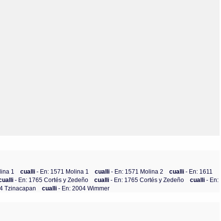
Olmos_V
Paredes
Rincón
Sahagún Escolio
Tezozomoc
Tzinacapan
Wimmer
lina 1
cualli
- En: 1571 Molina 1
cualli
- En: 1571 Molina 2
cualli
- En: 1611
cualli
- En: 1765 Cortés y Zedeño
cualli
- En: 1765 Cortés y Zedeño
cualli
- En:
84 Tzinacapan
cualli
- En: 2004 Wimmer