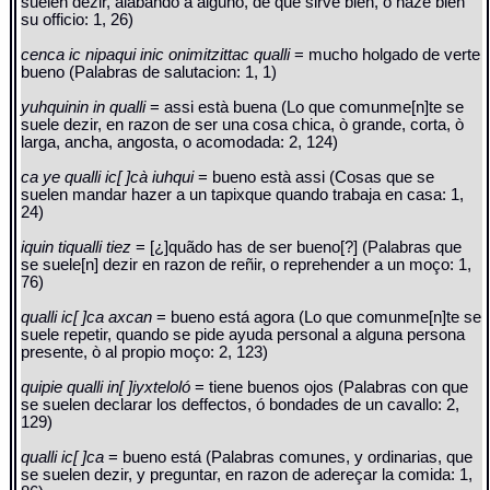
suelen dezir, alabando à alguno, de que sirve bien, ó haze bien
su officio: 1, 26)
cenca ic nipaqui inic onimitzittac qualli
= mucho holgado de verte
bueno (Palabras de salutacion: 1, 1)
yuhquinin in qualli
= assi està buena (Lo que comunme[n]te se
suele dezir, en razon de ser una cosa chica, ò grande, corta, ò
larga, ancha, angosta, o acomodada: 2, 124)
ca ye qualli ic[ ]cà iuhqui
= bueno està assi (Cosas que se
suelen mandar hazer a un tapixque quando trabaja en casa: 1,
24)
iquin tiqualli tiez
= [¿]quãdo has de ser bueno[?] (Palabras que
se suele[n] dezir en razon de reñir, o reprehender a un moço: 1,
76)
qualli ic[ ]ca axcan
= bueno está agora (Lo que comunme[n]te se
suele repetir, quando se pide ayuda personal a alguna persona
presente, ò al propio moço: 2, 123)
quipie qualli in[ ]iyxteloló
= tiene buenos ojos (Palabras con que
se suelen declarar los deffectos, ó bondades de un cavallo: 2,
129)
qualli ic[ ]ca
= bueno está (Palabras comunes, y ordinarias, que
se suelen dezir, y preguntar, en razon de adereçar la comida: 1,