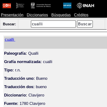
Presentación
Diccionarios
Búsquedas
Créditos
Buscar:
cualli
Paleografía:
Qualli
Grafía normalizada:
cualli
Tipo:
r.n.
Traducción uno:
Bueno
Traducción dos:
bueno
Diccionario:
Clavijero
Fuente:
1780 Clavijero