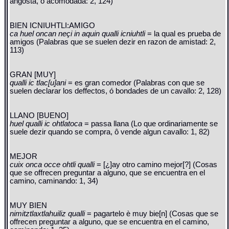
angosta, o acomodada: 2, 124)
BIEN ICNIUHTLI:AMIGO
ca huel oncan neçi in aquin qualli icniuhtli
= la qual es prueba de
amigos (Palabras que se suelen dezir en razon de amistad: 2,
113)
GRAN [MUY]
qualli ic tlac[u]ani
= es gran comedor (Palabras con que se
suelen declarar los deffectos, ó bondades de un cavallo: 2, 128)
LLANO [BUENO]
huel qualli ic ohtlatoca
= passa llana (Lo que ordinariamente se
suele dezir quando se compra, ô vende algun cavallo: 1, 82)
MEJOR
cuix onca occe ohtli qualli
= [¿]ay otro camino mejor[?] (Cosas
que se offrecen preguntar a alguno, que se encuentra en el
camino, caminando: 1, 34)
MUY BIEN
nimitztlaxtlahuiliz qualli
= pagartelo è muy bie[n] (Cosas que se
offrecen preguntar a alguno, que se encuentra en el camino,