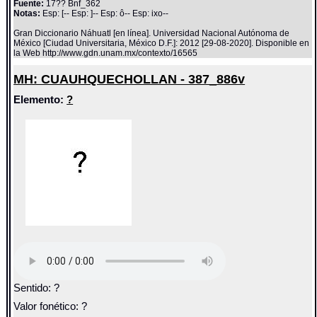
Fuente:
17?? Bnf_362
Notas:
Esp: [-- Esp: ]-- Esp: ô-- Esp: ixo--
Gran Diccionario Náhuatl [en línea]. Universidad Nacional Autónoma de
México [Ciudad Universitaria, México D.F.]: 2012 [29-08-2020]. Disponible en
la Web http://www.gdn.unam.mx/contexto/16565
MH: CUAUHQUECHOLLAN - 387_886v
Elemento:
?
Sentido: ?
Valor fonético: ?