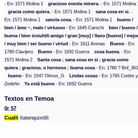
- En: 1571 Molina 1
gracioso enesta minera.
- En: 1571 Molina 
gracia como quiera.
- En: 1571 Molina 1
sana cosa en si.
-
En: 1571 Molina 1
sancta cosa.
- En: 1571 Molina 1
bueno /
bien / àmo ~, malo / virtuoso
- En: 1645 Carochi
bien / bueno /
buena / bien icniuhtli:amigo / gran [muy] / llano [bueno] / mejo
/ muy bien / ser bueno / virtud
- En: 1611 Arenas
Bueno
- En:
1780 Clavijero
Bueno
- En: 1692 Guerra
cosa buena.
- En:
1571 Molina 2
Santa cosa ; sana cosa en si ; gracia como
quiera ; gracioso, o hermoso ; buena cosa
- En: 1780 ? Bnf_36
bueno
- En: 1547 Olmos_G
Lindas cosas
- En: 1765 Cortés 
Zedeño
Ya estâ bueno
- En: 1692 Guerra
Textos en Temoa
0r 57
Cualli
tlatenquixtilli