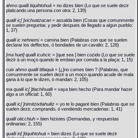
ahmo qualli tiquihtohuâ
= no dizes bien (Lo que se suele dezir
platicando una persona con otra: 2, 139)
qualli ic[ ]xichuatzacan
= assalda bien (Cosas que comunmente
se suelen preguntar, y pedir despues de llegado a algun pueblo:
1, 37)
qualli ic nehnemi
= camina bien (Palabras con que se suelen
declarar los deffectos, ó bondades de un cavallo: 2, 128)
[ma huel] qualli icuhcic
= [que sea ] bien cozido (Lo que se suele
dezir à un moço quando le embian por comida a la plaça: 1, 15)
cuix ahmo qualli titlaquà
= [¿]no comes bien ? (Palabras, que
comunmente se suelen dezir a un moço quando acude de mala
gana à lo que le dizen, ò mandan: 2, 105)
ma qualli ic[ ]tlachihualli
= vaya bien hecho (Para mandar hazer
algo a un official: 1, 60)
qualli ic[ ]nimitzixtlahuiliz
= yo te lo pagarè bien (Palabras que se
suelen dezir, comprando, ó vendiendo mercaderias: 1, 41)
qualli oticchiuh
= bien hizistes (Demandas, y respuestas
ordinarias: 2, 155)
qualli in[ ]tiquihtohuá
= bien dizes (Lo que se suele dezir