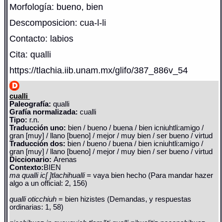
Morfología: bueno, bien
Descomposicion: cua-l-li
Contacto: labios
Cita: qualli
https://tlachia.iib.unam.mx/glifo/387_886v_54
cualli
Paleografía:
qualli
Grafía normalizada:
cualli
Tipo:
r.n.
Traducción uno:
bien / bueno / buena / bien icniuhtli:amigo /
gran [muy] / llano [bueno] / mejor / muy bien / ser bueno / virtud
Traducción dos:
bien / bueno / buena / bien icniuhtli:amigo /
gran [muy] / llano [bueno] / mejor / muy bien / ser bueno / virtud
Diccionario:
Arenas
Contexto:
BIEN
ma qualli ic[ ]tlachihualli
= vaya bien hecho (Para mandar hazer
algo a un official: 2, 156)
qualli oticchiuh
= bien hizistes (Demandas, y respuestas
ordinarias: 1, 58)