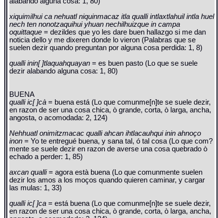
alabando alguna cosa: 1, 80)
xiquimilhui ca nehuatl niquinmacaz itla qualli intlaxtlahuil intla huel
nech ten nonotzaquihui yhuan nechilhuizque in campa
oquittaque
= dezildes que yo les dare buen hallazgo si me dan
noticia dello y me dixeren donde lo vieron (Palabras que se
suelen dezir quando preguntan por alguna cosa perdida: 1, 8)
qualli inin[ ]tlaquahquayan
= es buen pasto (Lo que se suele
dezir alabando alguna cosa: 1, 80)
BUENA
qualli ic[ ]cà
= buena está (Lo que comunme[n]te se suele dezir,
en razon de ser una cosa chica, ò grande, corta, ò larga, ancha,
angosta, o acomodada: 2, 124)
Nehhuatl onimitzmacac qualli ahcan ihtlacauhqui inin ahnoço
inon
= Yo te entregué buena, y sana tal, ó tal cosa (Lo que com?
mente se suele dezir en razon de averse una cosa quebrado ò
echado a perder: 1, 85)
axcan qualli
= agora està buena (Lo que comunmente suelen
dezir los amos a los moços quando quieren caminar, y cargar
las mulas: 1, 33)
qualli ic[ ]ca
= está buena (Lo que comunme[n]te se suele dezir,
en razon de ser una cosa chica, ò grande, corta, ò larga, ancha,