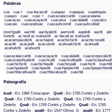
Palabras
cua
cua +
cua tlacazotl
cuaapaz
cuaaquia
cuaatequia
cuaayo
cuac
cuac +
cuacacalaccantli
cuacacalania
cuacacax
cuacacayactli
cuacahui
cuacalalatli
cuacalco
cuacalo
cuacanahuac
cuacauhcomitl
cuacauhcuitlatl
(noch)palli
aachtli
aactiyaliztli
aamoxtli
aapilolli
aaztli
abr
metztli
ac teotl ac mahuiztli
ac tlacatl ac mahuiztli
acacampaxoliztli
acachapoli
acachichictli
acachto tonalli
acacitli
acacpalli
acacuextli
acahualchictli
acahualli
acahuitztli
acahuiztli
cuacacalaccantli
cuacacayactli
cuacalalatli
cuacecepocaliztli
cuacecepohualiztli
cuachcalli
cuachcaltopilli
cuachcalyahuall
cuachichictli
cuachichiquilli
cuachicpalli
cuachictli
cuachill
cuachpalaxtli
cuachpantli
cuachpepechtli
cuachpepechtontl
cuachtlacalhuaztli
cuachtlacaloaztli
cuachtli
Paleografía
kuali
- En: 1984 Tzinacapan
Quali
- En: 1765 Cortés y Zedeño
Quali
- En: 1765 Cortés y Zedeño
Quali
- En: 1765 Cortés y
Zedeño
Quali
- En: 1765 Cortés y Zedeño
Quali
- En: 1765
Cortés y Zedeño
qualli
- En: 1547 Olmos_G
qualli
- En: 17??