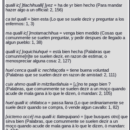
qualli ic[ ]tlachihualli[ ]yez
= ha de yr bien hecho (Para mandar
hazer algo a un official: 2, 156)
ca tel qualli
= bien esta (Lo que se suele dezir y preguntar a los
enfermos: 1, 3)
ma qualli ic[ ]motamachihua
= venga bien medido (Cosas que
comunmente se suelen preguntar, y pedir despues de llegado a
algun pueblo: 1, 38)
qualli ic[ ]oquichiuhqué
= està bien hecha (Palabras que
comunme[n]te se suelen dezir, en razon de estimar, o
menospreciar alguna cosa: 2, 127)
huel cenca qualli ic nechtlaçotla
= tiene buena voluntad
(Palabras que se suelen dezir en razon de amistad: 2, 111)
cuix ahmo qualli in mitztlaxtlahuia
= [¿]no te pago bien ?
(Palabras, que comunmente se suelen dezir a un moço quando
acude de mala gana à lo que le dizen, ò mandan: 2, 105)
huel qualli ic ohtlatoca
= passa llana (Lo que ordinariamente se
suele dezir quando se compra, ô vende algun cavallo: 1, 82)
[xictemo occé] ma qualli ic tlatequipanó
= [que busques otro] que
sirva bien (Palabras, que comunmente se suelen dezir a un
moço quando acude de mala gana à lo que le dizen, ò mandan: