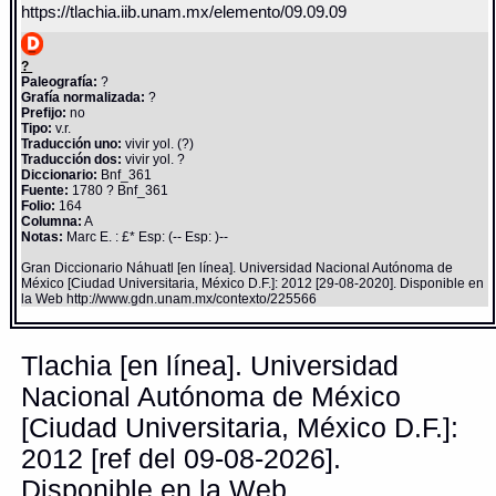
https://tlachia.iib.unam.mx/elemento/09.09.09
?
Paleografía:
?
Grafía normalizada:
?
Prefijo:
no
Tipo:
v.r.
Traducción uno:
vivir yol. (?)
Traducción dos:
vivir yol. ?
Diccionario:
Bnf_361
Fuente:
1780 ? Bnf_361
Folio:
164
Columna:
A
Notas:
Marc E. : £* Esp: (-- Esp: )--
Gran Diccionario Náhuatl [en línea]. Universidad Nacional Autónoma de
México [Ciudad Universitaria, México D.F.]: 2012 [29-08-2020]. Disponible en
la Web http://www.gdn.unam.mx/contexto/225566
Tlachia [en línea]. Universidad
Nacional Autónoma de México
[Ciudad Universitaria, México D.F.]:
2012 [ref del 09-08-2026].
Disponible en la Web