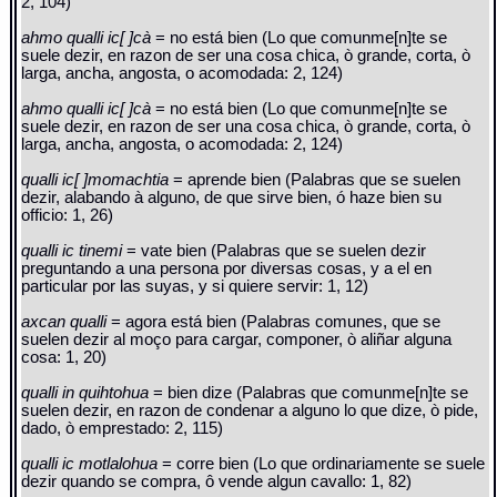
2, 104)
ahmo qualli ic[ ]cà
= no está bien (Lo que comunme[n]te se
suele dezir, en razon de ser una cosa chica, ò grande, corta, ò
larga, ancha, angosta, o acomodada: 2, 124)
ahmo qualli ic[ ]cà
= no está bien (Lo que comunme[n]te se
suele dezir, en razon de ser una cosa chica, ò grande, corta, ò
larga, ancha, angosta, o acomodada: 2, 124)
qualli ic[ ]momachtia
= aprende bien (Palabras que se suelen
dezir, alabando à alguno, de que sirve bien, ó haze bien su
officio: 1, 26)
qualli ic tinemi
= vate bien (Palabras que se suelen dezir
preguntando a una persona por diversas cosas, y a el en
particular por las suyas, y si quiere servir: 1, 12)
axcan qualli
= agora está bien (Palabras comunes, que se
suelen dezir al moço para cargar, componer, ò aliñar alguna
cosa: 1, 20)
qualli in quihtohua
= bien dize (Palabras que comunme[n]te se
suelen dezir, en razon de condenar a alguno lo que dize, ò pide,
dado, ò emprestado: 2, 115)
qualli ic motlalohua
= corre bien (Lo que ordinariamente se suele
dezir quando se compra, ô vende algun cavallo: 1, 82)