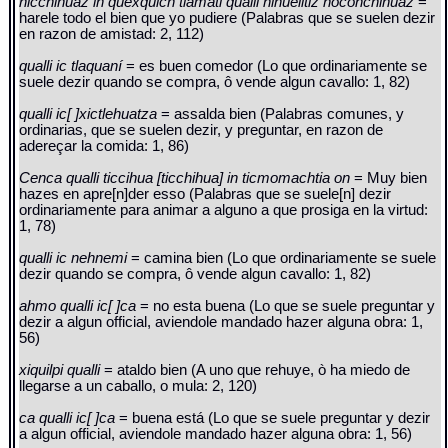
nicchihuaz in quexquich tlamãti qualli nihuelitiz noconchihuaz
=
harele todo el bien que yo pudiere (Palabras que se suelen dezir
en razon de amistad: 2, 112)
qualli ic tlaquaní
= es buen comedor (Lo que ordinariamente se
suele dezir quando se compra, ô vende algun cavallo: 1, 82)
qualli ic[ ]xictlehuatza
= assalda bien (Palabras comunes, y
ordinarias, que se suelen dezir, y preguntar, en razon de
adereçar la comida: 1, 86)
Cenca qualli ticcihua [ticchihua] in ticmomachtia on
= Muy bien
hazes en apre[n]der esso (Palabras que se suele[n] dezir
ordinariamente para animar a alguno a que prosiga en la virtud:
1, 78)
qualli ic nehnemi
= camina bien (Lo que ordinariamente se suele
dezir quando se compra, ô vende algun cavallo: 1, 82)
ahmo qualli ic[ ]ca
= no esta buena (Lo que se suele preguntar y
dezir a algun official, aviendole mandado hazer alguna obra: 1,
56)
xiquilpi qualli
= ataldo bien (A uno que rehuye, ò ha miedo de
llegarse a un caballo, o mula: 2, 120)
ca qualli ic[ ]ca
= buena está (Lo que se suele preguntar y dezir
a algun official, aviendole mandado hazer alguna obra: 1, 56)