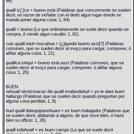
86)
qualli íc[ ]ca
= bueno està (Palabras que comunmente se suelen
dezir, en razon de señalar con el dedo algun lugar donde se
manda poner alguna cosa: 1, 64)
qualli
= bueno (Lo que ordinariamente se suele dezir quando se
compra, ô vende algun cavallo: 1, 81)
cuix qualli iniuh mocahua
= [¿]queda bueno assi[?] (Palabras
comunes, que se suelen dezir al moço para cargar, componer, ò
aliñar alguna cosa: 1, 21)
quallica iuhqui
= bueno esta assi (Palabras comunes, que se
suelen dezir al moço para cargar, componer, ò aliñar alguna
cosa: 1, 20)
BUEN
nehuatl nimitzmacaz itla qualli motlaxtlahuil
= yo te dare buen
hallazgo (Palabras que se suelen dezir quando preguntan por
alguna cosa perdida: 1, 8)
huel qualli tlatequipanohuani
= es buen trabajador (Palabras que
se suelen dezir, alabando à alguno, de que sirve bien, ó haze
bien su officio: 1, 26)
qualli ixtlahuatl
= es buen campo (Lo que se suele dezir