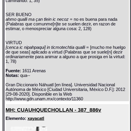
caminando: 1, 35)
SER BUENO
ahmo qualli ma çan tlein ic necoz
= no es buena para nada
(Palabras que comunme[n]te se suelen dezir, en razon de
estimar, o menospreciar alguna cosa: 2, 128)
VIRTUD
[cenca ic nipahpaqui] in ticmotechtia qualli
= [mucho me huelgo
de que seas] aplicado a virtud (Palabras que se suele[n] dezir
ordinariamente para animar a alguno a que prosiga en la virtud:
1, 78)
Fuente:
1611 Arenas
Notas:
qua--
Gran Diccionario Náhuatl [en línea]. Universidad Nacional
Autónoma de México [Ciudad Universitaria, México D.F.]: 2012
[29-08-2020]. Disponible en la Web
http://www.gdn.unam.mx/contexto/11360
MH: CUAUHQUECHOLLAN - 387_886v
Elemento:
xayacatl