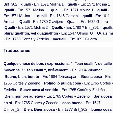
Bnf_362
qualli
- En: 1571 Molina 1
qualli
- En: 1571 Molina 1
qualli
- En: 1571 Molina 1
qualli
- En: 1571 Molina 1
qualli
-
En: 1571 Molina 1
qualli
- En: 1645 Carochi
qualli
- En: 1611
Arenas
Qualli
- En: 1780 Clavijero
Qualli
- En: 1692 Guerra
Qualli
- En: 1571 Molina 2
Qualli.
- En: 1780 ? Bnf_361
qualli
plural qualhtin, vel quaqualhtin
- En: 1547 Olmos_G
Qualzim
- En: 1765 Cortés y Zedeño
yacualli
- En: 1692 Guerra
Traducciones
Quelque chose de bon. / expressions, / " îpan cualli ", de taille
moyenne. / " zan cualli ", brièvement.
- En: 2004 Wimmer
Bueno, bien, bonito
- En: 1984 Tzinacapan
Buena cosa
- En:
1765 Cortés y Zedeño
Polido, o pulida cosa
- En: 1765 Cortés 
Zedeño
Suave cosa al sentido
- En: 1765 Cortés y Zedeño
Bien, nombre adjetivo
- En: 1765 Cortés y Zedeño
Sana cosa
en sî
- En: 1765 Cortés y Zedeño
cosa buena
- En: 1547
Olmos_G
Bien; Buena cosa
- En: 17?? Bnf_362
buena cosa.