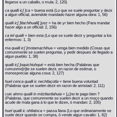
llegarse a un caballo, o mula: 2, 120)
ca qualli ic[ ]ca
= buena está (Lo que se suele preguntar y dezir
a algun official, aviendole mandado hazer alguna obra: 1, 56)
qualli ic[ ]tlachihualli[ ]yez
= ha de yr bien hecho (Para mandar
hazer algo a un official: 2, 156)
ca tel qualli
= bien esta (Lo que se suele dezir y preguntar a los
enfermos: 1, 3)
ma qualli ic[ ]motamachihua
= venga bien medido (Cosas que
comunmente se suelen preguntar, y pedir despues de llegado a
algun pueblo: 1, 38)
qualli ic[ ]oquichiuhqué
= està bien hecha (Palabras que
comunme[n]te se suelen dezir, en razon de estimar, o
menospreciar alguna cosa: 2, 127)
huel cenca qualli ic nechtlaçotla
= tiene buena voluntad
(Palabras que se suelen dezir en razon de amistad: 2, 111)
cuix ahmo qualli in mitztlaxtlahuia
= [¿]no te pago bien ?
(Palabras, que comunmente se suelen dezir a un moço quando
acude de mala gana à lo que le dizen, ò mandan: 2, 105)
huel qualli ic ohtlatoca
= passa llana (Lo que ordinariamente se
suele dezir quando se compra, ô vende algun cavallo: 1, 82)