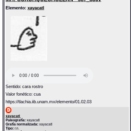
Elemento:
xayacatl
Sentido: cara rostro
Valor fonético: cua
https://tlachia.iib.unam.mx/elemento/01.02.03
xayacatl
Paleografía:
xayacatl
Grafía normalizada:
xayacatl
Tipo:
r.n.