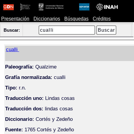
Presentación
Diccionarios
Búsquedas
Créditos
Buscar:
cualli
Paleografía:
Qualzime
Grafía normalizada:
cualli
Tipo:
r.n.
Traducción uno:
Lindas cosas
Traducción dos:
lindas cosas
Diccionario:
Cortés y Zedeño
Fuente:
1765 Cortés y Zedeño