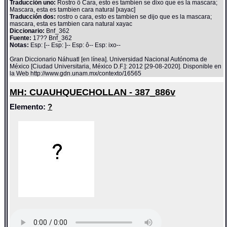
Traducción uno:
Rostro ô Cara, esto es tambien se dixo que es la mascara;
Mascara, esta es tambien cara natural [xayac]
Traducción dos:
rostro o cara, esto es tambien se dijo que es la mascara;
mascara, esta es tambien cara natural xayac
Diccionario:
Bnf_362
Fuente:
17?? Bnf_362
Notas:
Esp: [-- Esp: ]-- Esp: ô-- Esp: ixo--
Gran Diccionario Náhuatl [en línea]. Universidad Nacional Autónoma de
México [Ciudad Universitaria, México D.F.]: 2012 [29-08-2020]. Disponible en
la Web http://www.gdn.unam.mx/contexto/16565
MH: CUAUHQUECHOLLAN - 387_886v
Elemento:
?