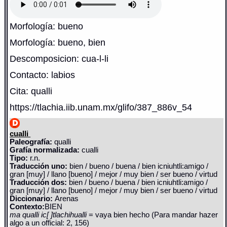
Morfología: bueno
Morfología: bueno, bien
Descomposicion: cua-l-li
Contacto: labios
Cita: qualli
https://tlachia.iib.unam.mx/glifo/387_886v_54
cualli
Paleografía:
qualli
Grafía normalizada:
cualli
Tipo:
r.n.
Traducción uno:
bien / bueno / buena / bien icniuhtli:amigo /
gran [muy] / llano [bueno] / mejor / muy bien / ser bueno / virtud
Traducción dos:
bien / bueno / buena / bien icniuhtli:amigo /
gran [muy] / llano [bueno] / mejor / muy bien / ser bueno / virtud
Diccionario:
Arenas
Contexto:
BIEN
ma qualli ic[ ]tlachihualli
= vaya bien hecho (Para mandar hazer
algo a un official: 2, 156)