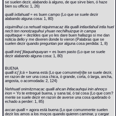
se suelen dezir, alabando à alguno, de que sirve bien, ó haze
bien su officio: 1, 26)
qualli ixtlahuatl
= es buen campo (Lo que se suele dezir
alabando alguna cosa: 1, 80)
xiquimilhui ca nehuatl niquinmacaz itla qualli intlaxtlahuil intla huel
nech ten nonotzaquihui yhuan nechilhuizque in campa
oquittaque
= dezildes que yo les dare buen hallazgo si me dan
noticia dello y me dixeren donde lo vieron (Palabras que se
suelen dezir quando preguntan por alguna cosa perdida: 1, 8)
qualli inin[ ]tlaquahquayan
= es buen pasto (Lo que se suele
dezir alabando alguna cosa: 1, 80)
BUENA
qualli ic[ ]cà
= buena está (Lo que comunme[n]te se suele dezir,
en razon de ser una cosa chica, ò grande, corta, ò larga, ancha,
angosta, o acomodada: 2, 124)
Nehhuatl onimitzmacac qualli ahcan ihtlacauhqui inin ahnoço
inon
= Yo te entregué buena, y sana tal, ó tal cosa (Lo que com?
mente se suele dezir en razon de averse una cosa quebrado ò
echado a perder: 1, 85)
axcan qualli
= agora està buena (Lo que comunmente suelen
dezir los amos a los moços quando quieren caminar, y cargar