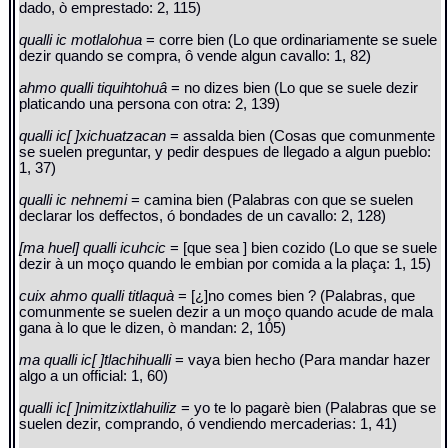
dado, ò emprestado: 2, 115)
qualli ic motlalohua
= corre bien (Lo que ordinariamente se suele
dezir quando se compra, ô vende algun cavallo: 1, 82)
ahmo qualli tiquihtohuâ
= no dizes bien (Lo que se suele dezir
platicando una persona con otra: 2, 139)
qualli ic[ ]xichuatzacan
= assalda bien (Cosas que comunmente
se suelen preguntar, y pedir despues de llegado a algun pueblo:
1, 37)
qualli ic nehnemi
= camina bien (Palabras con que se suelen
declarar los deffectos, ó bondades de un cavallo: 2, 128)
[ma huel] qualli icuhcic
= [que sea ] bien cozido (Lo que se suele
dezir à un moço quando le embian por comida a la plaça: 1, 15)
cuix ahmo qualli titlaquà
= [¿]no comes bien ? (Palabras, que
comunmente se suelen dezir a un moço quando acude de mala
gana à lo que le dizen, ò mandan: 2, 105)
ma qualli ic[ ]tlachihualli
= vaya bien hecho (Para mandar hazer
algo a un official: 1, 60)
qualli ic[ ]nimitzixtlahuiliz
= yo te lo pagarè bien (Palabras que se
suelen dezir, comprando, ó vendiendo mercaderias: 1, 41)