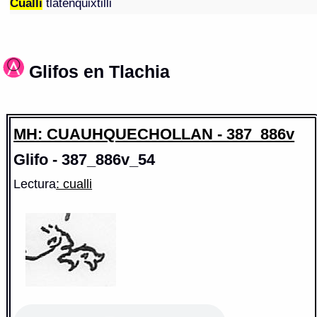
Cualli
tlatenquixtilli
Glifos en Tlachia
MH: CUAUHQUECHOLLAN - 387_886v
Glifo - 387_886v_54
Lectura
: cualli