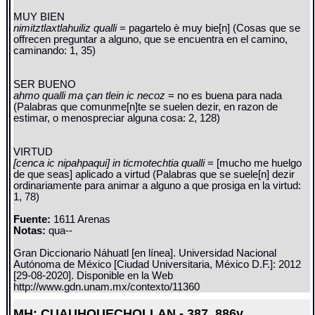
MUY BIEN
nimitztlaxtlahuiliz qualli
= pagartelo è muy bie[n] (Cosas que se
offrecen preguntar a alguno, que se encuentra en el camino,
caminando: 1, 35)
SER BUENO
ahmo qualli ma çan tlein ic necoz
= no es buena para nada
(Palabras que comunme[n]te se suelen dezir, en razon de
estimar, o menospreciar alguna cosa: 2, 128)
VIRTUD
[cenca ic nipahpaqui] in ticmotechtia qualli
= [mucho me huelgo
de que seas] aplicado a virtud (Palabras que se suele[n] dezir
ordinariamente para animar a alguno a que prosiga en la virtud:
1, 78)
Fuente:
1611 Arenas
Notas:
qua--
Gran Diccionario Náhuatl [en línea]. Universidad Nacional
Autónoma de México [Ciudad Universitaria, México D.F.]: 2012
[29-08-2020]. Disponible en la Web
http://www.gdn.unam.mx/contexto/11360
MH: CUAUHQUECHOLLAN - 387_886v