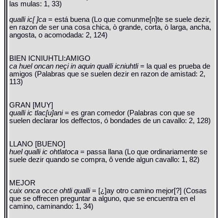
las mulas: 1, 33)
qualli ic[ ]ca
= está buena (Lo que comunme[n]te se suele dezir,
en razon de ser una cosa chica, ò grande, corta, ò larga, ancha,
angosta, o acomodada: 2, 124)
BIEN ICNIUHTLI:AMIGO
ca huel oncan neçi in aquin qualli icniuhtli
= la qual es prueba de
amigos (Palabras que se suelen dezir en razon de amistad: 2,
113)
GRAN [MUY]
qualli ic tlac[u]ani
= es gran comedor (Palabras con que se
suelen declarar los deffectos, ó bondades de un cavallo: 2, 128)
LLANO [BUENO]
huel qualli ic ohtlatoca
= passa llana (Lo que ordinariamente se
suele dezir quando se compra, ô vende algun cavallo: 1, 82)
MEJOR
cuix onca occe ohtli qualli
= [¿]ay otro camino mejor[?] (Cosas
que se offrecen preguntar a alguno, que se encuentra en el
camino, caminando: 1, 34)