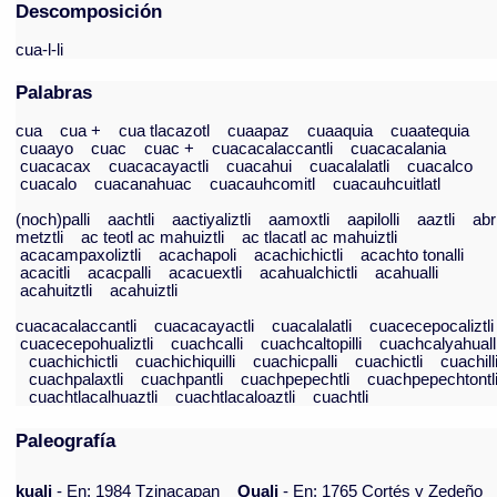
Descomposición
cua-l-li
Palabras
cua
cua +
cua tlacazotl
cuaapaz
cuaaquia
cuaatequia
cuaayo
cuac
cuac +
cuacacalaccantli
cuacacalania
cuacacax
cuacacayactli
cuacahui
cuacalalatli
cuacalco
cuacalo
cuacanahuac
cuacauhcomitl
cuacauhcuitlatl
(noch)palli
aachtli
aactiyaliztli
aamoxtli
aapilolli
aaztli
abr
metztli
ac teotl ac mahuiztli
ac tlacatl ac mahuiztli
acacampaxoliztli
acachapoli
acachichictli
acachto tonalli
acacitli
acacpalli
acacuextli
acahualchictli
acahualli
acahuitztli
acahuiztli
cuacacalaccantli
cuacacayactli
cuacalalatli
cuacecepocaliztli
cuacecepohualiztli
cuachcalli
cuachcaltopilli
cuachcalyahuall
cuachichictli
cuachichiquilli
cuachicpalli
cuachictli
cuachill
cuachpalaxtli
cuachpantli
cuachpepechtli
cuachpepechtontl
cuachtlacalhuaztli
cuachtlacaloaztli
cuachtli
Paleografía
kuali
- En: 1984 Tzinacapan
Quali
- En: 1765 Cortés y Zedeño