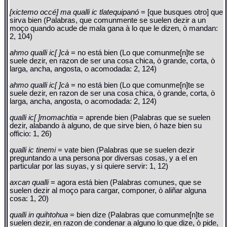
[xictemo occé] ma qualli ic tlatequipanó
= [que busques otro] que
sirva bien (Palabras, que comunmente se suelen dezir a un
moço quando acude de mala gana à lo que le dizen, ò mandan:
2, 104)
ahmo qualli ic[ ]cà
= no está bien (Lo que comunme[n]te se
suele dezir, en razon de ser una cosa chica, ò grande, corta, ò
larga, ancha, angosta, o acomodada: 2, 124)
ahmo qualli ic[ ]cà
= no está bien (Lo que comunme[n]te se
suele dezir, en razon de ser una cosa chica, ò grande, corta, ò
larga, ancha, angosta, o acomodada: 2, 124)
qualli ic[ ]momachtia
= aprende bien (Palabras que se suelen
dezir, alabando à alguno, de que sirve bien, ó haze bien su
officio: 1, 26)
qualli ic tinemi
= vate bien (Palabras que se suelen dezir
preguntando a una persona por diversas cosas, y a el en
particular por las suyas, y si quiere servir: 1, 12)
axcan qualli
= agora está bien (Palabras comunes, que se
suelen dezir al moço para cargar, componer, ò aliñar alguna
cosa: 1, 20)
qualli in quihtohua
= bien dize (Palabras que comunme[n]te se
suelen dezir, en razon de condenar a alguno lo que dize, ò pide,