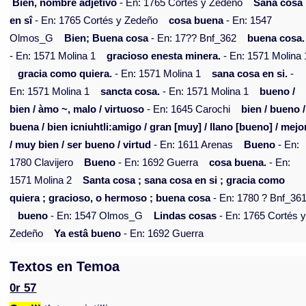
Bien, nombre adjetivo
- En: 1765 Cortés y Zedeño
Sana cosa
en sî
- En: 1765 Cortés y Zedeño
cosa buena
- En: 1547
Olmos_G
Bien; Buena cosa
- En: 17?? Bnf_362
buena cosa.
- En: 1571 Molina 1
gracioso enesta minera.
- En: 1571 Molina 
gracia como quiera.
- En: 1571 Molina 1
sana cosa en si.
-
En: 1571 Molina 1
sancta cosa.
- En: 1571 Molina 1
bueno /
bien / àmo ~, malo / virtuoso
- En: 1645 Carochi
bien / bueno /
buena / bien icniuhtli:amigo / gran [muy] / llano [bueno] / mejo
/ muy bien / ser bueno / virtud
- En: 1611 Arenas
Bueno
- En:
1780 Clavijero
Bueno
- En: 1692 Guerra
cosa buena.
- En:
1571 Molina 2
Santa cosa ; sana cosa en si ; gracia como
quiera ; gracioso, o hermoso ; buena cosa
- En: 1780 ? Bnf_36
bueno
- En: 1547 Olmos_G
Lindas cosas
- En: 1765 Cortés 
Zedeño
Ya estâ bueno
- En: 1692 Guerra
Textos en Temoa
0r 57