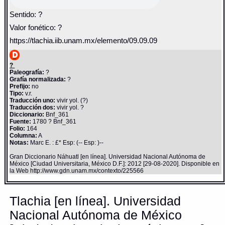
Sentido: ?
Valor fonético: ?
https://tlachia.iib.unam.mx/elemento/09.09.09
?
Paleografía:
?
Grafía normalizada:
?
Prefijo:
no
Tipo:
v.r.
Traducción uno:
vivir yol. (?)
Traducción dos:
vivir yol. ?
Diccionario:
Bnf_361
Fuente:
1780 ? Bnf_361
Folio:
164
Columna:
A
Notas:
Marc E. : £* Esp: (-- Esp: )--
Gran Diccionario Náhuatl [en línea]. Universidad Nacional Autónoma de
México [Ciudad Universitaria, México D.F.]: 2012 [29-08-2020]. Disponible en
la Web http://www.gdn.unam.mx/contexto/225566
Tlachia [en línea]. Universidad
Nacional Autónoma de México