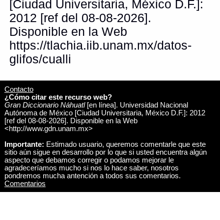
[Ciudad Universitaria, México D.F.]:
2012 [ref del 08-08-2026].
Disponible en la Web
https://tlachia.iib.unam.mx/datos-
glifos/cualli
Contacto
¿Cómo citar este recurso web?
Gran Diccionario Náhuatl
[en línea]. Universidad Nacional
Autónoma de México [Ciudad Universitaria, México D.F.]: 2012
[ref del 08-08-2026]. Disponible en la Web
<http://www.gdn.unam.mx>
Importante:
Estimado usuario, queremos comentarle que este
sitio aún sigue en desarrollo por lo que si usted encuentra algún
aspecto que debamos corregir o podamos mejorar le
agradeceríamos mucho si nos lo hace saber, nosotros
pondremos mucha antención a todos sus comentarios.
Comentarios