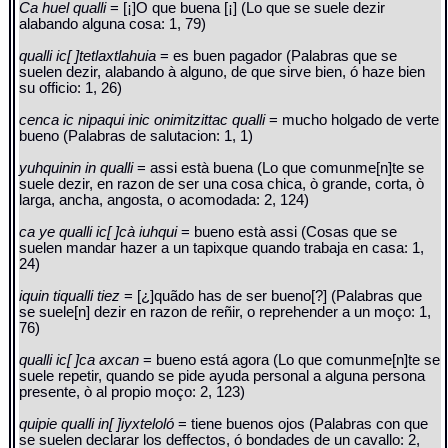
Ca huel qualli
= [¡]O que buena [¡] (Lo que se suele dezir
alabando alguna cosa: 1, 79)
qualli ic[ ]tetlaxtlahuia
= es buen pagador (Palabras que se
suelen dezir, alabando à alguno, de que sirve bien, ó haze bien
su officio: 1, 26)
cenca ic nipaqui inic onimitzittac qualli
= mucho holgado de verte
bueno (Palabras de salutacion: 1, 1)
yuhquinin in qualli
= assi està buena (Lo que comunme[n]te se
suele dezir, en razon de ser una cosa chica, ò grande, corta, ò
larga, ancha, angosta, o acomodada: 2, 124)
ca ye qualli ic[ ]cà iuhqui
= bueno està assi (Cosas que se
suelen mandar hazer a un tapixque quando trabaja en casa: 1,
24)
iquin tiqualli tiez
= [¿]quãdo has de ser bueno[?] (Palabras que
se suele[n] dezir en razon de reñir, o reprehender a un moço: 1,
76)
qualli ic[ ]ca axcan
= bueno está agora (Lo que comunme[n]te se
suele repetir, quando se pide ayuda personal a alguna persona
presente, ò al propio moço: 2, 123)
quipie qualli in[ ]iyxteloló
= tiene buenos ojos (Palabras con que
se suelen declarar los deffectos, ó bondades de un cavallo: 2,