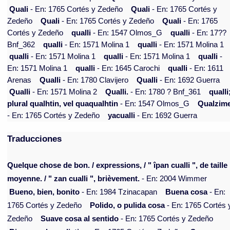
Quali
- En: 1765 Cortés y Zedeño
Quali
- En: 1765 Cortés y
Zedeño
Quali
- En: 1765 Cortés y Zedeño
Quali
- En: 1765
Cortés y Zedeño
qualli
- En: 1547 Olmos_G
qualli
- En: 17??
Bnf_362
qualli
- En: 1571 Molina 1
qualli
- En: 1571 Molina 1
qualli
- En: 1571 Molina 1
qualli
- En: 1571 Molina 1
qualli
-
En: 1571 Molina 1
qualli
- En: 1645 Carochi
qualli
- En: 1611
Arenas
Qualli
- En: 1780 Clavijero
Qualli
- En: 1692 Guerra
Qualli
- En: 1571 Molina 2
Qualli.
- En: 1780 ? Bnf_361
qualli
plural qualhtin, vel quaqualhtin
- En: 1547 Olmos_G
Qualzim
- En: 1765 Cortés y Zedeño
yacualli
- En: 1692 Guerra
Traducciones
Quelque chose de bon. / expressions, / " îpan cualli ", de taille
moyenne. / " zan cualli ", brièvement.
- En: 2004 Wimmer
Bueno, bien, bonito
- En: 1984 Tzinacapan
Buena cosa
- En:
1765 Cortés y Zedeño
Polido, o pulida cosa
- En: 1765 Cortés 
Zedeño
Suave cosa al sentido
- En: 1765 Cortés y Zedeño