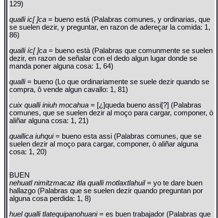
129)
qualli ic[ ]ca
= bueno está (Palabras comunes, y ordinarias, que
se suelen dezir, y preguntar, en razon de adereçar la comida: 1,
86)
qualli íc[ ]ca
= bueno està (Palabras que comunmente se suelen
dezir, en razon de señalar con el dedo algun lugar donde se
manda poner alguna cosa: 1, 64)
qualli
= bueno (Lo que ordinariamente se suele dezir quando se
compra, ô vende algun cavallo: 1, 81)
cuix qualli iniuh mocahua
= [¿]queda bueno assi[?] (Palabras
comunes, que se suelen dezir al moço para cargar, componer, ò
aliñar alguna cosa: 1, 21)
quallica iuhqui
= bueno esta assi (Palabras comunes, que se
suelen dezir al moço para cargar, componer, ò aliñar alguna
cosa: 1, 20)
BUEN
nehuatl nimitzmacaz itla qualli motlaxtlahuil
= yo te dare buen
hallazgo (Palabras que se suelen dezir quando preguntan por
alguna cosa perdida: 1, 8)
huel qualli tlatequipanohuani
= es buen trabajador (Palabras que