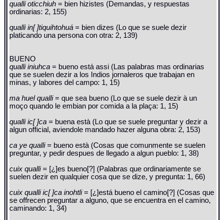
qualli oticchiuh
= bien hizistes (Demandas, y respuestas
ordinarias: 2, 155)
qualli in[ ]tiquihtohuá
= bien dizes (Lo que se suele dezir
platicando una persona con otra: 2, 139)
BUENO
qualli iniuhca
= bueno está assi (Las palabras mas ordinarias
que se suelen dezir a los Indios jornaleros que trabajan en
minas, y labores del campo: 1, 15)
ma huel qualli
= que sea bueno (Lo que se suele dezir à un
moço quando le embian por comida a la plaça: 1, 15)
qualli ic[ ]ca
= buena està (Lo que se suele preguntar y dezir a
algun official, aviendole mandado hazer alguna obra: 2, 153)
ca ye qualli
= bueno està (Cosas que comunmente se suelen
preguntar, y pedir despues de llegado a algun pueblo: 1, 38)
cuix qualli
= [¿]es bueno[?] (Palabras que ordinariamente se
suelen dezir en qualquier cosa que se dize, y pregunta: 1, 66)
cuix qualli ic[ ]ca inohtli
= [¿]está bueno el camino[?] (Cosas que
se offrecen preguntar a alguno, que se encuentra en el camino,
caminando: 1, 34)