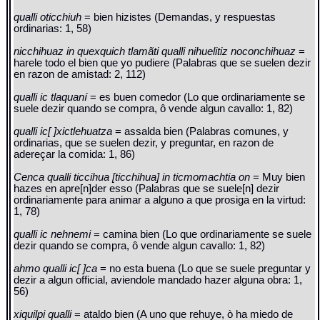
qualli oticchiuh
= bien hizistes (Demandas, y respuestas
ordinarias: 1, 58)
nicchihuaz in quexquich tlamãti qualli nihuelitiz noconchihuaz
=
harele todo el bien que yo pudiere (Palabras que se suelen dezir
en razon de amistad: 2, 112)
qualli ic tlaquaní
= es buen comedor (Lo que ordinariamente se
suele dezir quando se compra, ô vende algun cavallo: 1, 82)
qualli ic[ ]xictlehuatza
= assalda bien (Palabras comunes, y
ordinarias, que se suelen dezir, y preguntar, en razon de
adereçar la comida: 1, 86)
Cenca qualli ticcihua [ticchihua] in ticmomachtia on
= Muy bien
hazes en apre[n]der esso (Palabras que se suele[n] dezir
ordinariamente para animar a alguno a que prosiga en la virtud:
1, 78)
qualli ic nehnemi
= camina bien (Lo que ordinariamente se suele
dezir quando se compra, ô vende algun cavallo: 1, 82)
ahmo qualli ic[ ]ca
= no esta buena (Lo que se suele preguntar y
dezir a algun official, aviendole mandado hazer alguna obra: 1,
56)
xiquilpi qualli
= ataldo bien (A uno que rehuye, ò ha miedo de