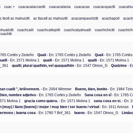
c
cuac +
cuacacalaccantli
cuacacalania
cuacacax
cuacacayactli
cuacahu
c teotl ac mahuiztli
ac tlacatl ac mahuiztli
acacampaxoliztli
acachapoli
acachi
hualiztli
cuachcalli
cuachcaltopilli
cuachcalyahualli
cuachichictli
cuachichi
cuachtli
1765 Cortés y Zedeño
Quali
- En: 1765 Cortés y Zedeño
Quali
- En: 1765 Cortés
ualli
- En: 1571 Molina 1
qualli
- En: 1571 Molina 1
qualli
- En: 1571 Molina 1
f_361
qualli; plural qualhtin, vel quaqualhtin
- En: 1547 Olmos_G
Qualzime
- E
 zan cualli ", brièvement.
- En: 2004 Wimmer
Bueno, bien, bonito
- En: 1984 Tzi
Bien, nombre adjetivo
- En: 1765 Cortés y Zedeño
Sana cosa en sî
- En: 1765 C
1571 Molina 1
gracia como quiera.
- En: 1571 Molina 1
sana cosa en si.
- En: 
n [muy] / llano [bueno] / mejor / muy bien / ser bueno / virtud
- En: 1611 Arenas
 hermoso ; buena cosa
- En: 1780 ? Bnf_361
bueno
- En: 1547 Olmos_G
Linda