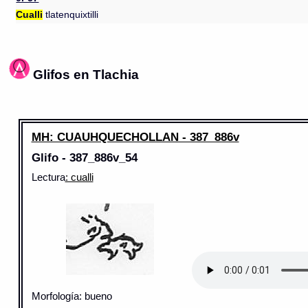
Cualli
tlatenquixtilli
Glifos en Tlachia
MH: CUAUHQUECHOLLAN - 387_886v
Glifo - 387_886v_54
Lectura
: cualli
Morfología: bueno