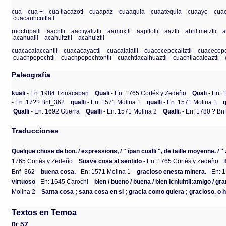
cua
cua +
cua tlacazotl
cuaapaz
cuaaquia
cuaatequia
cuaayo
cua
cuacauhcuitlatl
(noch)palli
aachtli
aactiyaliztli
aamoxtli
aapilolli
aaztli
abril metztli
a
acahualli
acahuitztli
acahuiztli
cuacacalaccantli
cuacacayactli
cuacalalatli
cuacecepocaliztli
cuacecepo
cuachpepechtli
cuachpepechtontli
cuachtlacalhuaztli
cuachtlacaloaztli
Paleografía
kuali
- En: 1984 Tzinacapan
Quali
- En: 1765 Cortés y Zedeño
Quali
- En: 
- En: 17?? Bnf_362
qualli
- En: 1571 Molina 1
qualli
- En: 1571 Molina 1
q
Qualli
- En: 1692 Guerra
Qualli
- En: 1571 Molina 2
Qualli.
- En: 1780 ? Bn
Traducciones
Quelque chose de bon. / expressions, / " îpan cualli ", de taille moyenne. / "
1765 Cortés y Zedeño
Suave cosa al sentido
- En: 1765 Cortés y Zedeño
Bnf_362
buena cosa.
- En: 1571 Molina 1
gracioso enesta minera.
- En: 
virtuoso
- En: 1645 Carochi
bien / bueno / buena / bien icniuhtli:amigo / gra
Molina 2
Santa cosa ; sana cosa en si ; gracia como quiera ; gracioso, o
Textos en Temoa
0r 57