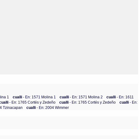
Olmos_V
Paredes
Rincón
Sahagún Escolio
Tezozomoc
Tzinacapan
Wimmer
lina 1
cualli
- En: 1571 Molina 1
cualli
- En: 1571 Molina 2
cualli
- En: 1611
cualli
- En: 1765 Cortés y Zedeño
cualli
- En: 1765 Cortés y Zedeño
cualli
- En:
84 Tzinacapan
cualli
- En: 2004 Wimmer