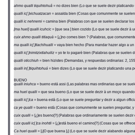
ahmo qualli tiquihtohuâ
= no dizes bien (Lo que se suele dezir platicando
qualli ic[ ]xichuatzacan
= assalda bien (Cosas que comunmente se suelen p
qualli ic nehnemi
= camina bien (Palabras con que se suelen declarar los 
[ma huel] qualli icuhcic
= [que sea ] bien cozido (Lo que se suele dezir à 
cuix ahmo qualli titlaquà
= [¿]no comes bien ? (Palabras, que comunmente
ma qualli ic[ ]tlachihualli
= vaya bien hecho (Para mandar hazer algo a un of
qualli ic[ ]nimitzixtlahuiliz
= yo te lo pagarè bien (Palabras que se suelen 
qualli oticchiuh
= bien hizistes (Demandas, y respuestas ordinarias: 2, 155
qualli in[ ]tiquihtohuá
= bien dizes (Lo que se suele dezir platicando una p
BUENO
qualli iniuhca
= bueno está assi (Las palabras mas ordinarias que se suele
ma huel qualli
= que sea bueno (Lo que se suele dezir à un moço quando l
qualli ic[ ]ca
= buena està (Lo que se suele preguntar y dezir a algun offic
ca ye qualli
= bueno està (Cosas que comunmente se suelen preguntar, y p
cuix qualli
= [¿]es bueno[?] (Palabras que ordinariamente se suelen dezir 
cuix qualli ic[ ]ca inohtli
= [¿]está bueno el camino[?] (Cosas que se offrec
Ca huel qualli
= [¡]O que buena [¡] (Lo que se suele dezir alabando alguna