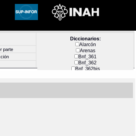
Diccionarios:
Alarcón
r parte
Arenas
Bnf_361
cción
Bnf_362
Bnf_362bis
Carochi
CF_INDEX
Clavijero
Cortés y Zedeño
Docs_México
Durán
Guerra
Mecayapan
Molina_1
Molina_2
Olmos_G