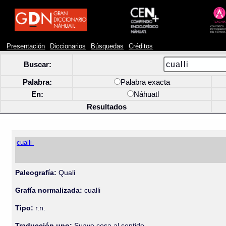
Presentación
Diccionarios
Búsquedas
Créditos
Buscar:
Palabra:
Palabra exacta
En:
Náhuatl
Resultados
cualli
Paleografía:
Quali
Grafía normalizada:
cualli
Tipo:
r.n.
Traducción uno:
Suave cosa al sentido