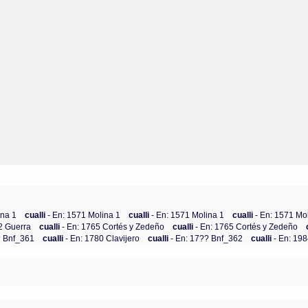
ina 1
cualli
- En: 1571 Molina 1
cualli
- En: 1571 Molina 1
cualli
- En: 1571 Mo
2 Guerra
cualli
- En: 1765 Cortés y Zedeño
cualli
- En: 1765 Cortés y Zedeño
? Bnf_361
cualli
- En: 1780 Clavijero
cualli
- En: 17?? Bnf_362
cualli
- En: 19