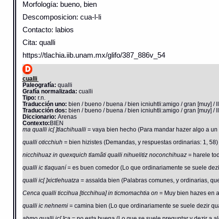
Morfología: bueno, bien
Descomposicion: cua-l-li
Contacto: labios
Cita: qualli
https://tlachia.iib.unam.mx/glifo/387_886v_54
cualli
Paleografía:
qualli
Grafía normalizada:
cualli
Tipo:
r.n.
Traducción uno:
bien / bueno / buena / bien icniuhtli:amigo / gran [muy] / l
Traducción dos:
bien / bueno / buena / bien icniuhtli:amigo / gran [muy] / l
Diccionario:
Arenas
Contexto:
BIEN
ma qualli ic[ ]tlachihualli
= vaya bien hecho (Para mandar hazer algo a un of
qualli oticchiuh
= bien hizistes (Demandas, y respuestas ordinarias: 1, 58)
nicchihuaz in quexquich tlamãti qualli nihuelitiz noconchihuaz
= harele to
qualli ic tlaquaní
= es buen comedor (Lo que ordinariamente se suele dezi
qualli ic[ ]xictlehuatza
= assalda bien (Palabras comunes, y ordinarias, que 
Cenca qualli ticcihua [ticchihua] in ticmomachtia on
= Muy bien hazes en ap
qualli ic nehnemi
= camina bien (Lo que ordinariamente se suele dezir qu
ahmo qualli ic[ ]ca
= no esta buena (Lo que se suele preguntar y dezir a a