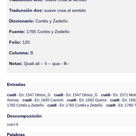
Traducción dos:
suave cosa al sentido
Diccionario:
Cortés y Zedeño
Fuente:
1765 Cortés y Zedeño
Folio:
120
Columna:
B
Notas:
Quali ali -- li -- qua-- lll--
Entradas
cualli
- En: 1547 Olmos_G
cualli
- En: 1547 Olmos_G
cualli
- En: 1571 Mol
Arenas
cualli
- En: 1645 Carochi
cualli
- En: 1692 Guerra
cualli
- En: 169
1765 Cortés y Zedeño
cualli
- En: 1765 Cortés y Zedeño
cualli
- En: 1780 
Descomposición
cua-l-li
Palabras