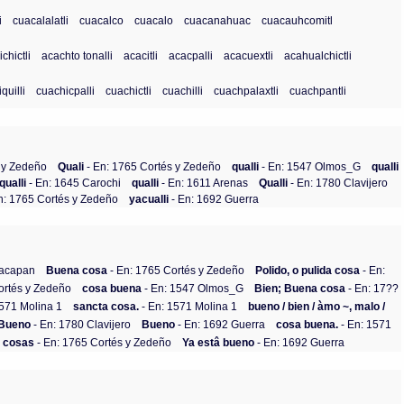
i
cuacalalatli
cuacalco
cuacalo
cuacanahuac
cuacauhcomitl
chictli
acachto tonalli
acacitli
acacpalli
acacuextli
acahualchictli
quilli
cuachicpalli
cuachictli
cuachilli
cuachpalaxtli
cuachpantli
 y Zedeño
Quali
- En: 1765 Cortés y Zedeño
qualli
- En: 1547 Olmos_G
qualli
qualli
- En: 1645 Carochi
qualli
- En: 1611 Arenas
Qualli
- En: 1780 Clavijero
n: 1765 Cortés y Zedeño
yacualli
- En: 1692 Guerra
nacapan
Buena cosa
- En: 1765 Cortés y Zedeño
Polido, o pulida cosa
- En:
ortés y Zedeño
cosa buena
- En: 1547 Olmos_G
Bien; Buena cosa
- En: 17??
1571 Molina 1
sancta cosa.
- En: 1571 Molina 1
bueno / bien / àmo ~, malo /
Bueno
- En: 1780 Clavijero
Bueno
- En: 1692 Guerra
cosa buena.
- En: 1571
s cosas
- En: 1765 Cortés y Zedeño
Ya estâ bueno
- En: 1692 Guerra