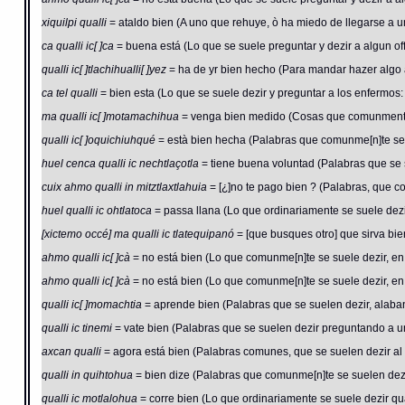
xiquilpi qualli
= ataldo bien (A uno que rehuye, ò ha miedo de llegarse a un
ca qualli ic[ ]ca
= buena está (Lo que se suele preguntar y dezir a algun of
qualli ic[ ]tlachihualli[ ]yez
= ha de yr bien hecho (Para mandar hazer algo a 
ca tel qualli
= bien esta (Lo que se suele dezir y preguntar a los enfermos: 
ma qualli ic[ ]motamachihua
= venga bien medido (Cosas que comunmente s
qualli ic[ ]oquichiuhqué
= està bien hecha (Palabras que comunme[n]te se 
huel cenca qualli ic nechtlaçotla
= tiene buena voluntad (Palabras que se 
cuix ahmo qualli in mitztlaxtlahuia
= [¿]no te pago bien ? (Palabras, que 
huel qualli ic ohtlatoca
= passa llana (Lo que ordinariamente se suele dez
[xictemo occé] ma qualli ic tlatequipanó
= [que busques otro] que sirva b
ahmo qualli ic[ ]cà
= no está bien (Lo que comunme[n]te se suele dezir, en
ahmo qualli ic[ ]cà
= no está bien (Lo que comunme[n]te se suele dezir, en
qualli ic[ ]momachtia
= aprende bien (Palabras que se suelen dezir, alaband
qualli ic tinemi
= vate bien (Palabras que se suelen dezir preguntando a una 
axcan qualli
= agora está bien (Palabras comunes, que se suelen dezir al 
qualli in quihtohua
= bien dize (Palabras que comunme[n]te se suelen dezi
qualli ic motlalohua
= corre bien (Lo que ordinariamente se suele dezir q