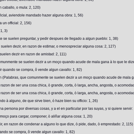
 caballo, o mula: 2, 120)
ficial, aviendole mandado hazer alguna obra: 1, 56)
un official: 2, 156)
1, 3)
e suelen preguntar, y pedir despues de llegado a algun pueblo: 1, 38)
suelen dezir, en razon de estimar, o menospreciar alguna cosa: 2, 127)
suelen dezir en razon de amistad: 2, 111)
comunmente se suelen dezir a un moço quando acude de mala gana à lo que le diz
ir quando se compra, ô vende algun cavallo: 1, 82)
ien (Palabras, que comunmente se suelen dezir a un moço quando acude de mala ga
 razon de ser una cosa chica, ò grande, corta, ò larga, ancha, angosta, o acomodad
 razon de ser una cosa chica, ò grande, corta, ò larga, ancha, angosta, o acomodad
o à alguno, de que sirve bien, ó haze bien su officio: 1, 26)
persona por diversas cosas, y a el en particular por las suyas, y si quiere servir: 
moço para cargar, componer, ò aliñar alguna cosa: 1, 20)
r, en razon de condenar a alguno lo que dize, ò pide, dado, ò emprestado: 2, 115)
uando se compra, ô vende algun cavallo: 1, 82)