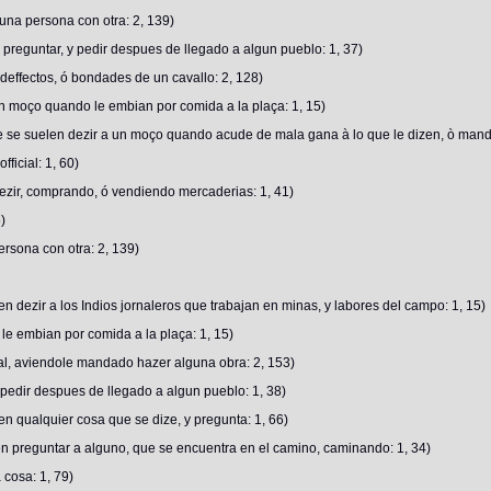
 una persona con otra: 2, 139)
reguntar, y pedir despues de llegado a algun pueblo: 1, 37)
deffectos, ó bondades de un cavallo: 2, 128)
un moço quando le embian por comida a la plaça: 1, 15)
 se suelen dezir a un moço quando acude de mala gana à lo que le dizen, ò mand
ficial: 1, 60)
dezir, comprando, ó vendiendo mercaderias: 1, 41)
)
ersona con otra: 2, 139)
n dezir a los Indios jornaleros que trabajan en minas, y labores del campo: 1, 15)
e embian por comida a la plaça: 1, 15)
ial, aviendole mandado hazer alguna obra: 2, 153)
edir despues de llegado a algun pueblo: 1, 38)
en qualquier cosa que se dize, y pregunta: 1, 66)
en preguntar a alguno, que se encuentra en el camino, caminando: 1, 34)
 cosa: 1, 79)