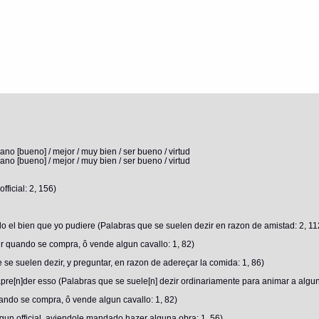
lano [bueno] / mejor / muy bien / ser bueno / virtud
lano [bueno] / mejor / muy bien / ser bueno / virtud
ficial: 2, 156)
do el bien que yo pudiere (Palabras que se suelen dezir en razon de amistad: 2, 11
r quando se compra, ô vende algun cavallo: 1, 82)
se suelen dezir, y preguntar, en razon de adereçar la comida: 1, 86)
re[n]der esso (Palabras que se suele[n] dezir ordinariamente para animar a alguno 
ando se compra, ô vende algun cavallo: 1, 82)
lgun official, aviendole mandado hazer alguna obra: 1, 56)