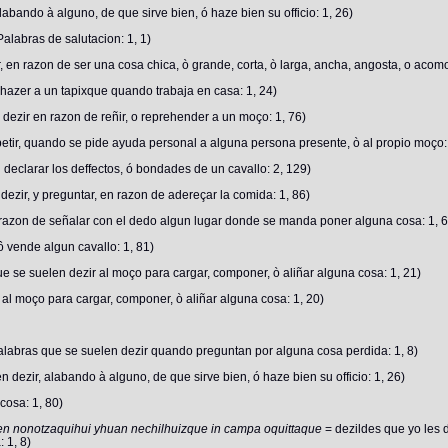
bando à alguno, de que sirve bien, ó haze bien su officio: 1, 26)
labras de salutacion: 1, 1)
 en razon de ser una cosa chica, ò grande, corta, ò larga, ancha, angosta, o acom
azer a un tapixque quando trabaja en casa: 1, 24)
dezir en razon de reñir, o reprehender a un moço: 1, 76)
tir, quando se pide ayuda personal a alguna persona presente, ò al propio moço:
declarar los deffectos, ó bondades de un cavallo: 2, 129)
ezir, y preguntar, en razon de adereçar la comida: 1, 86)
razon de señalar con el dedo algun lugar donde se manda poner alguna cosa: 1, 6
 vende algun cavallo: 1, 81)
 se suelen dezir al moço para cargar, componer, ò aliñar alguna cosa: 1, 21)
al moço para cargar, componer, ò aliñar alguna cosa: 1, 20)
alabras que se suelen dezir quando preguntan por alguna cosa perdida: 1, 8)
 dezir, alabando à alguno, de que sirve bien, ó haze bien su officio: 1, 26)
cosa: 1, 80)
ch ten nonotzaquihui yhuan nechilhuizque in campa oquittaque
= dezildes que yo les 
 1, 8)