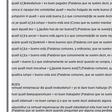
qualli ic[ ]tetlaxtlahuia
= es buen pagador (Palabras que se suelen dezir, ala
cenca ic nipaqui inic onimitzittac qualli
= mucho holgado de verte bueno (Pa
yuhquinin in qualli
= assi està buena (Lo que comunme[n]te se suele dezir,
ca ye qualli ic[ ]cà iuhqui
= bueno està assi (Cosas que se suelen mandar h
iquin tiqualli tiez
= [¿]quãdo has de ser bueno[?] (Palabras que se suele[n] 
qualli ic[ ]ca axcan
= bueno está agora (Lo que comunme[n]te se suele repe
quipie qualli in[ ]iyxteloló
= tiene buenos ojos (Palabras con que se suelen 
qualli ic[ ]ca
= bueno está (Palabras comunes, y ordinarias, que se suelen d
qualli íc[ ]ca
= bueno està (Palabras que comunmente se suelen dezir, en 
qualli
= bueno (Lo que ordinariamente se suele dezir quando se compra, ô
cuix qualli iniuh mocahua
= [¿]queda bueno assi[?] (Palabras comunes, que
quallica iuhqui
= bueno esta assi (Palabras comunes, que se suelen dezir 
BUEN
nehuatl nimitzmacaz itla qualli motlaxtlahuil
= yo te dare buen hallazgo (P
huel qualli tlatequipanohuani
= es buen trabajador (Palabras que se suelen
qualli ixtlahuatl
= es buen campo (Lo que se suele dezir alabando alguna 
xiquimilhui ca nehuatl niquinmacaz itla qualli intlaxtlahuil intla huel ne
(Palabras que se suelen dezir quando preguntan por alguna cosa perdida: