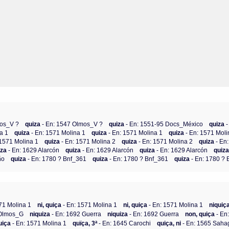
mos_V ?
quiza
- En: 1547 Olmos_V ?
quiza
- En: 1551-95 Docs_México
quiza
a 1
quiza
- En: 1571 Molina 1
quiza
- En: 1571 Molina 1
quiza
- En: 1571 Moli
 1571 Molina 1
quiza
- En: 1571 Molina 2
quiza
- En: 1571 Molina 2
quiza
- En
iza
- En: 1629 Alarcón
quiza
- En: 1629 Alarcón
quiza
- En: 1629 Alarcón
quiz
ño
quiza
- En: 1780 ? Bnf_361
quiza
- En: 1780 ? Bnf_361
quiza
- En: 1780 ?
71 Molina 1
ni, quiça
- En: 1571 Molina 1
ni, quiça
- En: 1571 Molina 1
niquiç
 Olmos_G
niquiza
- En: 1692 Guerra
niquiza
- En: 1692 Guerra
non, quiça
- En
uiça
- En: 1571 Molina 1
quïça, 3ª
- En: 1645 Carochi
quiça, ni
- En: 1565 Saha