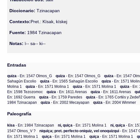
Diccionario:
Tzinacapan
Contexto:
Pret.: Kïsak, kïskej
Fuente:
1984 Tzinacapan
Notas:
ï-- sa-- ki--
Entradas
quiza
- En: 1547 Olmos_G
quiza
- En: 1547 Olmos_G
quiza
- En: 1547 Ol
Sahagún Escolio
quiza
- En: 1565 Sahagún Escolio
quiza
- En: 1571 Molin
Molina 1
quiza
- En: 1571 Molina 1
quiza
- En: 1571 Molina 1
quiza
- En:
En: 1598 Tezozomoc
quiza
- En: 1611 Arenas
quiza
- En: 1611 Arenas
qu
En: 1692 Guerra
quiza
- En: 1759 Paredes
quiza
- En: 1765 Cortés y Zede
1984 Tzinacapan
quiza
- En: 2002 Mecayapan
quiza
- En: 2004 Wimmer
Paleografía
kïsa
- En: 1984 Tzinacapan
ni, quiça
- En: 1571 Molina 1
ni, quiça
- En: 15
1547 Olmos_V ?
niquiça; pret. perfecto oniquiz, vel onoquizqui
- En: 1547
En: 1571 Molina 1
quiça
- En: 1571 Molina 1
quiça
- En: 1571 Molina 1
q