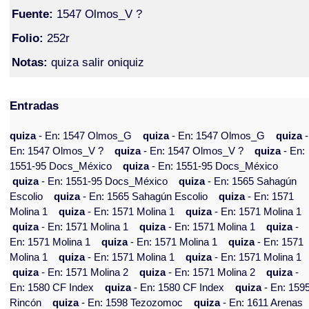
Fuente:
1547 Olmos_V ?
Folio:
252r
Notas:
quiza salir oniquiz
Entradas
quiza
- En: 1547 Olmos_G
quiza
- En: 1547 Olmos_G
quiza
-
En: 1547 Olmos_V ?
quiza
- En: 1547 Olmos_V ?
quiza
- En:
1551-95 Docs_México
quiza
- En: 1551-95 Docs_México
quiza
- En: 1551-95 Docs_México
quiza
- En: 1565 Sahagún
Escolio
quiza
- En: 1565 Sahagún Escolio
quiza
- En: 1571
Molina 1
quiza
- En: 1571 Molina 1
quiza
- En: 1571 Molina 1
quiza
- En: 1571 Molina 1
quiza
- En: 1571 Molina 1
quiza
-
En: 1571 Molina 1
quiza
- En: 1571 Molina 1
quiza
- En: 1571
Molina 1
quiza
- En: 1571 Molina 1
quiza
- En: 1571 Molina 1
quiza
- En: 1571 Molina 2
quiza
- En: 1571 Molina 2
quiza
-
En: 1580 CF Index
quiza
- En: 1580 CF Index
quiza
- En: 159
Rincón
quiza
- En: 1598 Tezozomoc
quiza
- En: 1611 Arenas