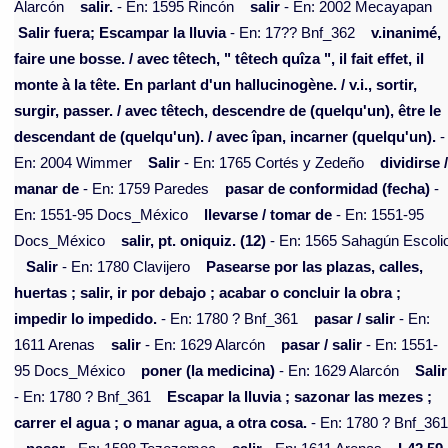
Alarcón
salir.
- En: 1595 Rincón
salir
- En: 2002 Mecayapan
Salir fuera; Escampar la lluvia
- En: 17?? Bnf_362
v.inanimé,
faire une bosse. / avec têtech, " têtech quîza ", il fait effet, il
monte à la tête. En parlant d'un hallucinogène. / v.i., sortir,
surgir, passer. / avec têtech, descendre de (quelqu'un), être le
descendant de (quelqu'un). / avec îpan, incarner (quelqu'un).
-
En: 2004 Wimmer
Salir
- En: 1765 Cortés y Zedeño
dividirse 
manar de
- En: 1759 Paredes
pasar de conformidad (fecha)
-
En: 1551-95 Docs_México
llevarse / tomar de
- En: 1551-95
Docs_México
salir, pt. oniquiz. (12)
- En: 1565 Sahagún Escoli
Salir
- En: 1780 Clavijero
Pasearse por las plazas, calles,
huertas ; salir, ir por debajo ; acabar o concluir la obra ;
impedir lo impedido.
- En: 1780 ? Bnf_361
pasar / salir
- En:
1611 Arenas
salir
- En: 1629 Alarcón
pasar / salir
- En: 1551-
95 Docs_México
poner (la medicina)
- En: 1629 Alarcón
Salir
- En: 1780 ? Bnf_361
Escapar la lluvia ; sazonar las mezes ;
carrer el agua ; o manar agua, a otra cosa.
- En: 1780 ? Bnf_36