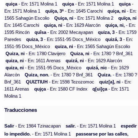
quiça
- En: 1571 Molina 1
quiça
- En: 1571 Molina 1
quiça
-
En: 1571 Molina 1
quïça, 3ª
- En: 1645 Carochi
quiça, ni
- En:
1565 Sahagún Escolio
Quiça, ni
- En: 1571 Molina 2
quïça, ni
En: 1645 Carochi
quiça, ni
- En: 1629 Alarcón
quiça, ni,
- En:
1595 Rincón
quîsa
- En: 2002 Mecayapan
quiza, 3
- En: 1759
Paredes
quiza, 3
- En: 1551-95 Docs_México
quizá, 3
- En:
1551-95 Docs_México
quiza, ni
- En: 1565 Sahagún Escolio
Quiza, ni
- En: 1780 Clavijero
Quiza, ni
- En: 1780 ? Bnf_361
quiza, ni
- En: 1611 Arenas
quizá, ni
- En: 1629 Alarcón
quiza, ni
- En: 1551-95 Docs_México
quizá, nic
- En: 1629
Alarcón
Quiza, non.
- En: 1780 ? Bnf_361
Quiza.
- En: 1780 ?
Bnf_361
QUIZTIUH
- En: 1598 Tezozomoc
quiz[a], ni
- En:
1611 Arenas
qujça
- En: 1580 CF Index
q[ui]ça
- En: 1571
Molina 1
Traducciones
Salir
- En: 1984 Tzinacapan
salir.
- En: 1571 Molina 1
espedir
lo impedido.
- En: 1571 Molina 1
passearse por las calles,