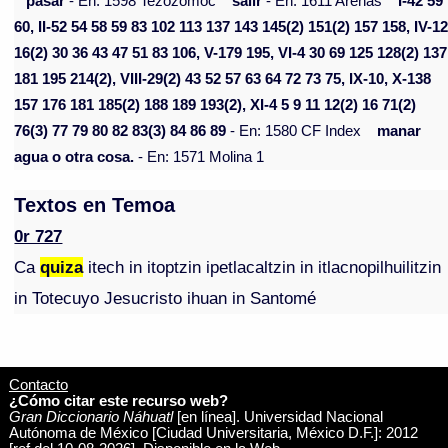
pasar
- En: 1598 Tezozomoc
salir
- En: 1611 Arenas
I-42 59
60, II-52 54 58 59 83 102 113 137 143 145(2) 151(2) 157 158, IV-1
16(2) 30 36 43 47 51 83 106, V-179 195, VI-4 30 69 125 128(2) 137
181 195 214(2), VIII-29(2) 43 52 57 63 64 72 73 75, IX-10, X-138
157 176 181 185(2) 188 189 193(2), XI-4 5 9 11 12(2) 16 71(2)
76(3) 77 79 80 82 83(3) 84 86 89
- En: 1580 CF Index
manar
agua o otra cosa.
- En: 1571 Molina 1
Textos en Temoa
0r 727
Ca
quiza
itech in itoptzin ipetlacaltzin in itlacnopilhuilitzin
in Totecuyo Jesucristo ihuan in Santomé
Contacto
¿Cómo citar este recurso web?
Gran Diccionario Náhuatl
[en línea]. Universidad Nacional
Autónoma de México [Ciudad Universitaria, México D.F.]: 2012