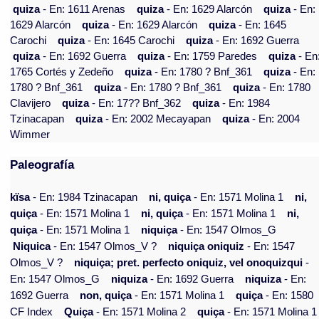
quiza
- En: 1611 Arenas
quiza
- En: 1629 Alarcón
quiza
- En:
1629 Alarcón
quiza
- En: 1629 Alarcón
quiza
- En: 1645
Carochi
quiza
- En: 1645 Carochi
quiza
- En: 1692 Guerra
quiza
- En: 1692 Guerra
quiza
- En: 1759 Paredes
quiza
- En
1765 Cortés y Zedeño
quiza
- En: 1780 ? Bnf_361
quiza
- En:
1780 ? Bnf_361
quiza
- En: 1780 ? Bnf_361
quiza
- En: 1780
Clavijero
quiza
- En: 17?? Bnf_362
quiza
- En: 1984
Tzinacapan
quiza
- En: 2002 Mecayapan
quiza
- En: 2004
Wimmer
Paleografía
kïsa
- En: 1984 Tzinacapan
ni, quiça
- En: 1571 Molina 1
ni,
quiça
- En: 1571 Molina 1
ni, quiça
- En: 1571 Molina 1
ni,
quiça
- En: 1571 Molina 1
niquiça
- En: 1547 Olmos_G
Niquica
- En: 1547 Olmos_V ?
niquiça oniquiz
- En: 1547
Olmos_V ?
niquiça; pret. perfecto oniquiz, vel onoquizqui
-
En: 1547 Olmos_G
niquiza
- En: 1692 Guerra
niquiza
- En:
1692 Guerra
non, quiça
- En: 1571 Molina 1
quiça
- En: 1580
CF Index
Quiça
- En: 1571 Molina 2
quiça
- En: 1571 Molina 1