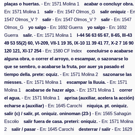
plaças o huertas.
- En: 1571 Molina 1
acabar o concluyr obra.
En: 1571 Molina 1
salir
- En: 1547 Olmos_G
salir oniquiz
- En
1547 Olmos_V ?
salir
- En: 1547 Olmos_V ?
salir
- En: 1547
Olmos_G
yo salgo
- En: 1692 Guerra
yo salgo
- En: 1692
Guerra
salir.
- En: 1571 Molina 1
I-44 56 63 65 67, II-65, III-43
49 53 55(2) 60, VI-209, VII-1 19 35, IX-10 11 39 41 77, X-2 7 16 90
120 121, XI-17 254
- En: 1580 CF Index
concluirse o acabarse
alguna obra, o correr el arroyo, o escampar, o sazonarse lo
que se sembro, o acabarse la fruta, por auer ya pasado el
tiempo della. prete: oquiz.
- En: 1571 Molina 2
sazonarse las
miesses.
- En: 1571 Molina 1
escampar la lluuia.
- En: 1571
Molina 1
acabarse de hazer algo.
- En: 1571 Molina 1
correr
el agua.
- En: 1571 Molina 1
aprisa (auxiliar, acelera la acción) 
echarse a (auxiliar)
- En: 1645 Carochi
niquiça. pt. oniquiz.
salir (c) / salir, pt. oniquiz. oninoman (23-)
- En: 1565 Sahagún
Escolio
salir fuera de casa. preteri: oniquiz.
- En: 1571 Molina
2
salir / pasar
- En: 1645 Carochi
desterrar / salir
- En: 1629