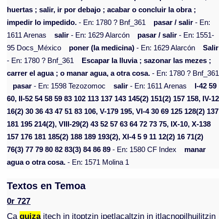
huertas ; salir, ir por debajo ; acabar o concluir la obra ;
impedir lo impedido.
- En: 1780 ? Bnf_361
pasar / salir
- En:
1611 Arenas
salir
- En: 1629 Alarcón
pasar / salir
- En: 1551-
95 Docs_México
poner (la medicina)
- En: 1629 Alarcón
Salir
- En: 1780 ? Bnf_361
Escapar la lluvia ; sazonar las mezes ;
carrer el agua ; o manar agua, a otra cosa.
- En: 1780 ? Bnf_36
pasar
- En: 1598 Tezozomoc
salir
- En: 1611 Arenas
I-42 59
60, II-52 54 58 59 83 102 113 137 143 145(2) 151(2) 157 158, IV-1
16(2) 30 36 43 47 51 83 106, V-179 195, VI-4 30 69 125 128(2) 137
181 195 214(2), VIII-29(2) 43 52 57 63 64 72 73 75, IX-10, X-138
157 176 181 185(2) 188 189 193(2), XI-4 5 9 11 12(2) 16 71(2)
76(3) 77 79 80 82 83(3) 84 86 89
- En: 1580 CF Index
manar
agua o otra cosa.
- En: 1571 Molina 1
Textos en Temoa
0r 727
Ca
quiza
itech in itoptzin ipetlacaltzin in itlacnopilhuilitzin