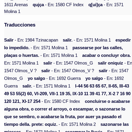
1611 Arenas
qujça
- En: 1580 CF Index
q[ui]ça
- En: 1571
Molina 1
Traducciones
Salir
- En: 1984 Tzinacapan
salir.
- En: 1571 Molina 1
espedir
lo impedido.
- En: 1571 Molina 1
passearse por las calles,
plaças o huertas.
- En: 1571 Molina 1
acabar o concluyr obra.
En: 1571 Molina 1
salir
- En: 1547 Olmos_G
salir oniquiz
- En
1547 Olmos_V ?
salir
- En: 1547 Olmos_V ?
salir
- En: 1547
Olmos_G
yo salgo
- En: 1692 Guerra
yo salgo
- En: 1692
Guerra
salir.
- En: 1571 Molina 1
I-44 56 63 65 67, II-65, III-43
49 53 55(2) 60, VI-209, VII-1 19 35, IX-10 11 39 41 77, X-2 7 16 90
120 121, XI-17 254
- En: 1580 CF Index
concluirse o acabarse
alguna obra, o correr el arroyo, o escampar, o sazonarse lo
que se sembro, o acabarse la fruta, por auer ya pasado el
tiempo della. prete: oquiz.
- En: 1571 Molina 2
sazonarse las