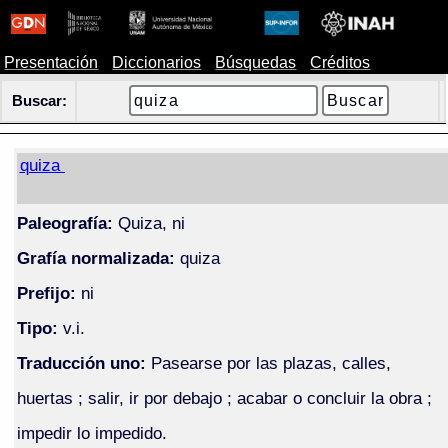
Presentación
Diccionarios
Búsquedas
Créditos
Buscar:
quiza
Paleografía:
Quiza, ni
Grafía normalizada:
quiza
Prefijo:
ni
Tipo:
v.i.
Traducción uno:
Pasearse por las plazas, calles,
huertas ; salir, ir por debajo ; acabar o concluir la obra ;
impedir lo impedido.