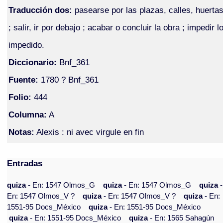
Traducción dos:
pasearse por las plazas, calles, huerta
; salir, ir por debajo ; acabar o concluir la obra ; impedir l
impedido.
Diccionario:
Bnf_361
Fuente:
1780 ? Bnf_361
Folio:
444
Columna:
A
Notas:
Alexis : ni avec virgule en fin
Entradas
quiza
- En: 1547 Olmos_G
quiza
- En: 1547 Olmos_G
quiza
-
En: 1547 Olmos_V ?
quiza
- En: 1547 Olmos_V ?
quiza
- En:
1551-95 Docs_México
quiza
- En: 1551-95 Docs_México
quiza
- En: 1551-95 Docs_México
quiza
- En: 1565 Sahagún