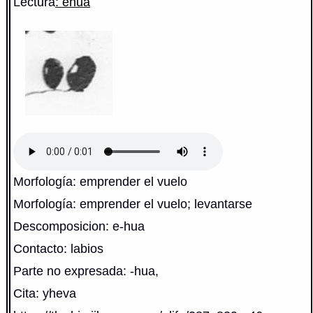
Lectura
: ehua
Morfología: emprender el vuelo
Morfología: emprender el vuelo; levantarse
Descomposicion: e-hua
Contacto: labios
Parte no expresada: -hua,
Cita: yheva