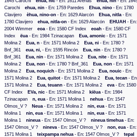
1645 Carochi
éhua, nic
- En: 1611 Arenas
ëhua, nin
- En: 164
Carochi
ehua, nin
- En: 1759 Paredes
Ehua, nino
- En: 1780
Clavijero
èhua, nino-on
- En: 1629 Alarcón
Ehua, nitla
- En:
1780 Clavijero
ehua, nitla-on
- En: 1629 Alarcón
EHUAH
- En:
2004 Wimmer
eoa
- En: 1580 CF Index
eoah
- En: 1580 CF
Index
ëua
- En: 1984 Tzinacapan
Eua, amonic
- En: 1571
Molina 2
Eua, n
- En: 1571 Molina 2
Eua, ni
- En: 1780 ?
Bnf_361
eua, ni,
- En: 1595 Rincón
Eua, nin
- En: 1780 ?
Bnf_361
Eua, nin
- En: 1571 Molina 2
Eua, nite
- En: 1571
Molina 2
Eua, non
- En: 1780 ? Bnf_361
Eua, non
- En: 1571
Molina 2
Eua, noquich
- En: 1571 Molina 2
Eua, nouic
- En:
1571 Molina 2
Eua, quitot
- En: 1571 Molina 2
Eua, tecan
- En
1571 Molina 2
Eua, teuann
- En: 1571 Molina 2
eva
- En: 1580
CF Index
EVa, nic
- En: 1571 Molina 2
kiëua
- En: 1984
Tzinacapan
n, eua
- En: 1571 Molina 1
nehua
- En: 1547
Olmos_V ?
Neua
- En: 1571 Molina 2
nin, eua
- En: 1571
Molina 1
nin, eua
- En: 1571 Molina 1
nin, eua
- En: 1571
Molina 1
nineua
- En: 1547 Olmos_V ?
nineua timehua
- En:
1547 Olmos_V ?
nineva
- En: 1547 Olmos_V ?
non, eua
- En:
1571 Molina 1
teixpampa nehua
- En: 1547 Olmos_V ?
tepal