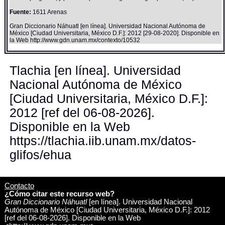
Fuente:
1611 Arenas
Gran Diccionario Náhuatl [en línea]. Universidad Nacional Autónoma de
México [Ciudad Universitaria, México D.F.]: 2012 [29-08-2020]. Disponible en
la Web http://www.gdn.unam.mx/contexto/10532
Tlachia [en línea]. Universidad
Nacional Autónoma de México
[Ciudad Universitaria, México D.F.]:
2012 [ref del 06-08-2026].
Disponible en la Web
https://tlachia.iib.unam.mx/datos-
glifos/ehua
Contacto
¿Cómo citar este recurso web?
Gran Diccionario Náhuatl
[en línea]. Universidad Nacional
Autónoma de México [Ciudad Universitaria, México D.F.]: 2012
[ref del 06-08-2026]. Disponible en la Web