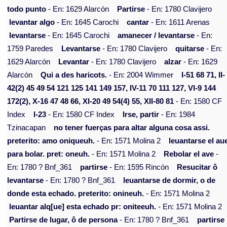
todo punto
- En: 1629 Alarcón
Partirse
- En: 1780 Clavijero
levantar algo
- En: 1645 Carochi
cantar
- En: 1611 Arenas
levantarse
- En: 1645 Carochi
amanecer / levantarse
- En:
1759 Paredes
Levantarse
- En: 1780 Clavijero
quitarse
- En:
1629 Alarcón
Levantar
- En: 1780 Clavijero
alzar
- En: 1629
Alarcón
Qui a des haricots.
- En: 2004 Wimmer
I-51 68 71, II-
42(2) 45 49 54 121 125 141 149 157, IV-11 70 111 127, VI-9 144
172(2), X-16 47 48 66, XI-20 49 54(4) 55, XII-80 81
- En: 1580 CF
Index
I-23
- En: 1580 CF Index
Irse, partir
- En: 1984
Tzinacapan
no tener fuerças para altar alguna cosa assi.
preterito: amo oniqueuh.
- En: 1571 Molina 2
leuantarse el au
para bolar. pret: oneuh.
- En: 1571 Molina 2
Rebolar el ave
-
En: 1780 ? Bnf_361
partirse
- En: 1595 Rincón
Resucitar ô
levantarse
- En: 1780 ? Bnf_361
leuantarse de dormir, o de
donde esta echado. preterito: onineuh.
- En: 1571 Molina 2
leuantar alq[ue] esta echado pr: oniteeuh.
- En: 1571 Molina 2
Partirse de lugar, ô de persona
- En: 1780 ? Bnf_361
partirse