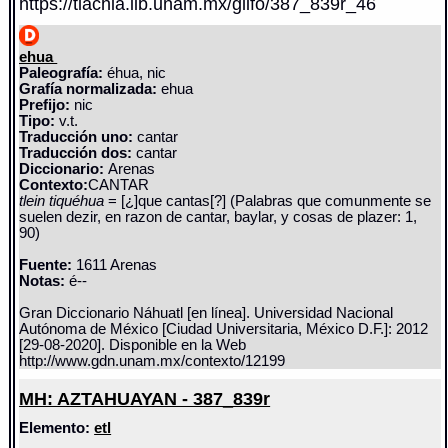
https://tlachia.iib.unam.mx/glifo/387_839r_46
ehua
Paleografía:
éhua, nic
Grafía normalizada:
ehua
Prefijo:
nic
Tipo:
v.t.
Traducción uno:
cantar
Traducción dos:
cantar
Diccionario:
Arenas
Contexto:
CANTAR
tlein tiquéhua
= [¿]que cantas[?] (Palabras que comunmente se
suelen dezir, en razon de cantar, baylar, y cosas de plazer: 1,
90)
Fuente:
1611 Arenas
Notas:
é--
Gran Diccionario Náhuatl [en línea]. Universidad Nacional
Autónoma de México [Ciudad Universitaria, México D.F.]: 2012
[29-08-2020]. Disponible en la Web
http://www.gdn.unam.mx/contexto/12199
MH: AZTAHUAYAN - 387_839r
Elemento:
etl