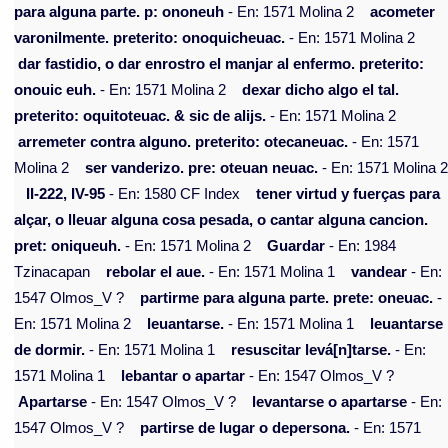
para alguna parte. p: ononeuh
- En: 1571 Molina 2
acometer
varonilmente. preterito: onoquicheuac.
- En: 1571 Molina 2
dar fastidio, o dar enrostro el manjar al enfermo. preterito:
onouic euh.
- En: 1571 Molina 2
dexar dicho algo el tal.
preterito: oquitoteuac. & sic de alijs.
- En: 1571 Molina 2
arremeter contra alguno. preterito: otecaneuac.
- En: 1571
Molina 2
ser vanderizo. pre: oteuan neuac.
- En: 1571 Molina 
II-222, IV-95
- En: 1580 CF Index
tener virtud y fuerças para
alçar, o lleuar alguna cosa pesada, o cantar alguna cancion.
pret: oniqueuh.
- En: 1571 Molina 2
Guardar
- En: 1984
Tzinacapan
rebolar el aue.
- En: 1571 Molina 1
vandear
- En:
1547 Olmos_V ?
partirme para alguna parte. prete: oneuac.
-
En: 1571 Molina 2
leuantarse.
- En: 1571 Molina 1
leuantarse
de dormir.
- En: 1571 Molina 1
resuscitar levá[n]tarse.
- En:
1571 Molina 1
lebantar o apartar
- En: 1547 Olmos_V ?
Apartarse
- En: 1547 Olmos_V ?
levantarse o apartarse
- En:
1547 Olmos_V ?
partirse de lugar o depersona.
- En: 1571