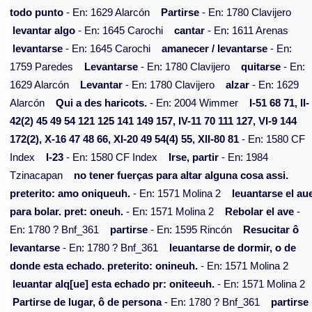
todo punto
- En: 1629 Alarcón
Partirse
- En: 1780 Clavijero
levantar algo
- En: 1645 Carochi
cantar
- En: 1611 Arenas
levantarse
- En: 1645 Carochi
amanecer / levantarse
- En:
1759 Paredes
Levantarse
- En: 1780 Clavijero
quitarse
- En:
1629 Alarcón
Levantar
- En: 1780 Clavijero
alzar
- En: 1629
Alarcón
Qui a des haricots.
- En: 2004 Wimmer
I-51 68 71, II-
42(2) 45 49 54 121 125 141 149 157, IV-11 70 111 127, VI-9 144
172(2), X-16 47 48 66, XI-20 49 54(4) 55, XII-80 81
- En: 1580 CF
Index
I-23
- En: 1580 CF Index
Irse, partir
- En: 1984
Tzinacapan
no tener fuerças para altar alguna cosa assi.
preterito: amo oniqueuh.
- En: 1571 Molina 2
leuantarse el au
para bolar. pret: oneuh.
- En: 1571 Molina 2
Rebolar el ave
-
En: 1780 ? Bnf_361
partirse
- En: 1595 Rincón
Resucitar ô
levantarse
- En: 1780 ? Bnf_361
leuantarse de dormir, o de
donde esta echado. preterito: onineuh.
- En: 1571 Molina 2
leuantar alq[ue] esta echado pr: oniteeuh.
- En: 1571 Molina 2
Partirse de lugar, ô de persona
- En: 1780 ? Bnf_361
partirse