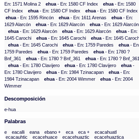
En: 1571 Molina 2
ehua
- En: 1580 CF Index
ehua
- En: 1580
CF Index
ehua
- En: 1580 CF Index
ehua
- En: 1580 CF Index
ehua
- En: 1595 Rincón
ehua
- En: 1611 Arenas
ehua
- En:
1629 Alarcón
ehua
- En: 1629 Alarcón
ehua
- En: 1629 Alarcón
ehua
- En: 1629 Alarcón
ehua
- En: 1629 Alarcón
ehua
- En:
1645 Carochi
ehua
- En: 1645 Carochi
ehua
- En: 1645 Caroch
ehua
- En: 1645 Carochi
ehua
- En: 1759 Paredes
ehua
- En
1759 Paredes
ehua
- En: 1759 Paredes
ehua
- En: 1780 ?
Bnf_361
ehua
- En: 1780 ? Bnf_361
ehua
- En: 1780 ? Bnf_36
ehua
- En: 1780 Clavijero
ehua
- En: 1780 Clavijero
ehua
-
En: 1780 Clavijero
ehua
- En: 1984 Tzinacapan
ehua
- En:
1984 Tzinacapan
ehua
- En: 2004 Wimmer
ehua
- En: 2004
Wimmer
Descomposición
e-hua
Palabras
e
eacalli
eana
ebano +
eca
eca +
ecacahuatl
ecacauhtic
ecacehuace
ecacehuaztic
ecacehuaztica