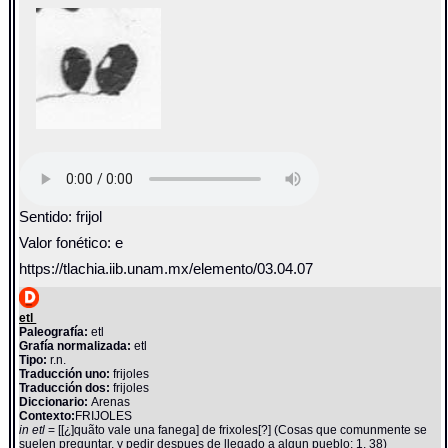
Sentido: frijol
Valor fonético: e
https://tlachia.iib.unam.mx/elemento/03.04.07
etl
Paleografía:
etl
Grafía normalizada:
etl
Tipo:
r.n.
Traducción uno:
frijoles
Traducción dos:
frijoles
Diccionario:
Arenas
Contexto:
FRIJOLES
in etl
= [[¿]quãto vale una fanega] de frixoles[?] (Cosas que comunmente se
suelen preguntar, y pedir despues de llegado a algun pueblo: 1, 38)