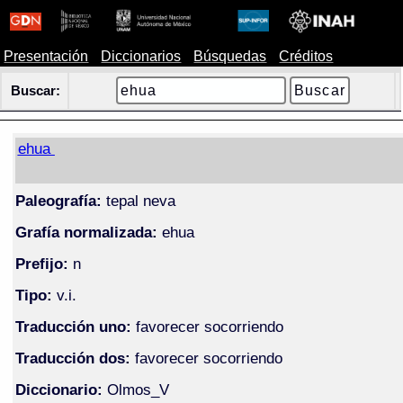
Presentación
Diccionarios
Búsquedas
Créditos
Buscar:
ehua
Paleografía:
tepal neva
Grafía normalizada:
ehua
Prefijo:
n
Tipo:
v.i.
Traducción uno:
favorecer socorriendo
Traducción dos:
favorecer socorriendo
Diccionario:
Olmos_V