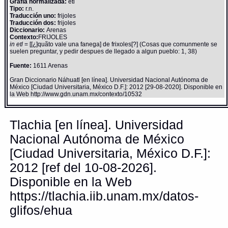
Grafía normalizada:
etl
Tipo:
r.n.
Traducción uno:
frijoles
Traducción dos:
frijoles
Diccionario:
Arenas
Contexto:
FRIJOLES
in etl
= [[¿]quãto vale una fanega] de frixoles[?] (Cosas que comunmente se
suelen preguntar, y pedir despues de llegado a algun pueblo: 1, 38)
Fuente:
1611 Arenas
Gran Diccionario Náhuatl [en línea]. Universidad Nacional Autónoma de
México [Ciudad Universitaria, México D.F.]: 2012 [29-08-2020]. Disponible en
la Web http://www.gdn.unam.mx/contexto/10532
Tlachia [en línea]. Universidad
Nacional Autónoma de México
[Ciudad Universitaria, México D.F.]:
2012 [ref del 10-08-2026].
Disponible en la Web
https://tlachia.iib.unam.mx/datos-
glifos/ehua