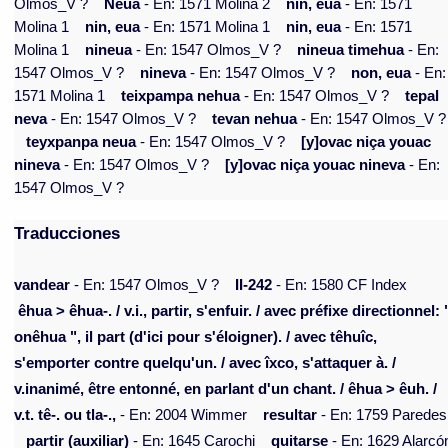
Olmos_V ?
Neua
- En: 1571 Molina 2
nin, eua
- En: 1571
Molina 1
nin, eua
- En: 1571 Molina 1
nin, eua
- En: 1571
Molina 1
nineua
- En: 1547 Olmos_V ?
nineua timehua
- En:
1547 Olmos_V ?
nineva
- En: 1547 Olmos_V ?
non, eua
- En:
1571 Molina 1
teixpampa nehua
- En: 1547 Olmos_V ?
tepal
neva
- En: 1547 Olmos_V ?
tevan nehua
- En: 1547 Olmos_V ?
teyxpanpa neua
- En: 1547 Olmos_V ?
[y]ovac niça youac
nineva
- En: 1547 Olmos_V ?
[y]ovac niça youac nineva
- En:
1547 Olmos_V ?
Traducciones
vandear
- En: 1547 Olmos_V ?
II-242
- En: 1580 CF Index
êhua > êhua-. / v.i., partir, s'enfuir. / avec préfixe directionnel: 
onêhua ", il part (d'ici pour s'éloigner). / avec têhuîc,
s'emporter contre quelqu'un. / avec îxco, s'attaquer à. /
v.inanimé, être entonné, en parlant d'un chant. / êhua > êuh. /
v.t. tê-. ou tla-.,
- En: 2004 Wimmer
resultar
- En: 1759 Paredes
partir (auxiliar)
- En: 1645 Carochi
quitarse
- En: 1629 Alarcó