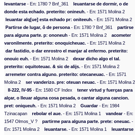
levantarse
- En: 1780 ? Bnf_361
leuantarse de dormir, o de
donde esta echado. preterito: onineuh.
- En: 1571 Molina 2
leuantar alq[ue] esta echado pr: oniteeuh.
- En: 1571 Molina 2
Partirse de lugar, ô de persona
- En: 1780 ? Bnf_361
partirse
para alguna parte. p: ononeuh
- En: 1571 Molina 2
acometer
varonilmente. preterito: onoquicheuac.
- En: 1571 Molina 2
dar fastidio, o dar enrostro el manjar al enfermo. preterito:
onouic euh.
- En: 1571 Molina 2
dexar dicho algo el tal.
preterito: oquitoteuac. & sic de alijs.
- En: 1571 Molina 2
arremeter contra alguno. preterito: otecaneuac.
- En: 1571
Molina 2
ser vanderizo. pre: oteuan neuac.
- En: 1571 Molina 
II-222, IV-95
- En: 1580 CF Index
tener virtud y fuerças para
alçar, o lleuar alguna cosa pesada, o cantar alguna cancion.
pret: oniqueuh.
- En: 1571 Molina 2
Guardar
- En: 1984
Tzinacapan
rebolar el aue.
- En: 1571 Molina 1
vandear
- En:
1547 Olmos_V ?
partirme para alguna parte. prete: oneuac.
-
En: 1571 Molina 2
leuantarse.
- En: 1571 Molina 1
leuantarse