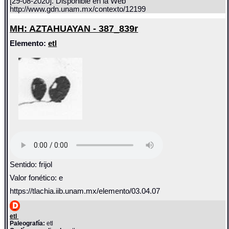
[29-08-2020]. Disponible en la Web
http://www.gdn.unam.mx/contexto/12199
MH: AZTAHUAYAN - 387_839r
Elemento:
etl
Sentido: frijol
Valor fonético: e
https://tlachia.iib.unam.mx/elemento/03.04.07
etl
Paleografía:
etl