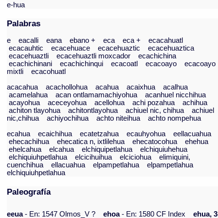
e-hua
Palabras
e
eacalli
eana
ebano +
eca
eca +
ecacahuatl
ecacauhtic
ecacehuace
ecacehuaztic
ecacehuaztica
ecacehuaztli
ecacehuaztli moxcador
ecachichina
ecachichinani
ecachichinqui
ecacoatl
ecacoayo
ecacoayo
mixtli
ecacohuatl
acacahua
acachollohua
acahua
acaixhua
acalhua
acamelahua
acan ontlamamachiyohua
acanhuel nicchihua
acayohua
aceceyohua
acellohua
achi pozahua
achihua
achiton tlayohua
achitontlayohua
achiuel nic, chihua
achiuel
nic,chihua
achiyochihua
achto niteihua
achto nompehua
ecahua
ecaichihua
ecatetzahua
ecauhyohua
eellacuahua
ehecachihua
ehecatica n, ixtlilehua
ehecatocohua
ehehua
ehelcahua
elcahua
elchiquipetlahua
elchiquiuhehua
elchiquiuhpetlahua
elcicihuihua
elciciohua
elimiquini,
cuenchihua
ellacuahua
elpampetlahua
elpampetlahua
elchiquiuhpetlahua
Paleografía
eeua
- En: 1547 Olmos_V ?
ehoa
- En: 1580 CF Index
ehua, 3