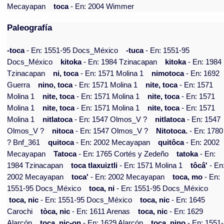
Mecayapan
toca
- En: 2004 Wimmer
Paleografía
-toca
- En: 1551-95 Docs_México
-tuca
- En: 1551-95
Docs_México
kitoka
- En: 1984 Tzinacapan
kitoka
- En: 1984
Tzinacapan
ni, toca
- En: 1571 Molina 1
nimotoca
- En: 1692
Guerra
nino, toca
- En: 1571 Molina 1
nite, toca
- En: 1571
Molina 1
nite, toca
- En: 1571 Molina 1
nite, toca
- En: 1571
Molina 1
nite, toca
- En: 1571 Molina 1
nite, toca
- En: 1571
Molina 1
nitlatoca
- En: 1547 Olmos_V ?
nitlatoca
- En: 1547
Olmos_V ?
nitoca
- En: 1547 Olmos_V ?
Nitotoca.
- En: 1780
? Bnf_361
quitoca
- En: 2002 Mecayapan
quitôca
- En: 2002
Mecayapan
Tatoca
- En: 1765 Cortés y Zedeño
tatoka
- En:
1984 Tzinacapan
toca tlaxuiztli
- En: 1571 Molina 1
tôcâ'
- En
2002 Mecayapan
toca'
- En: 2002 Mecayapan
toca, mo
- En:
1551-95 Docs_México
toca, ni
- En: 1551-95 Docs_México
toca, nic
- En: 1551-95 Docs_México
toca, nic
- En: 1645
Carochi
tòca, nic
- En: 1611 Arenas
toca, nic
- En: 1629
Alarcón
toca, nic-on
- En: 1629 Alarcón
toca, nino
- En: 1551-