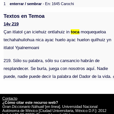
1
enterrar / sembrar
- En: 1645 Carochi
Textos en Temoa
14v 219
Çan itlatol çan iciehuiz ontlahuiz in
toca
moquequeloa
techahahuilohua nica ayac huelo ayac huelon quilhuiz yn
itlatol Ypalnemoani
219. Sólo su palabra, sólo su cansancio habrán de
resplandecer. Se burla, juega con nosotros aquí. Nadie
puede, nadie puede decir la palabra del Dador de la vida. 
Contacto
¿Cómo citar este recurso web?
Gran Diccionario Náhuatl
[en línea]. Universidad Nacional
Autónoma de México [Ciudad Universitaria, México D.F.]: 2012