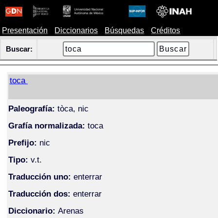
Presentación
Diccionarios
Búsquedas
Créditos
Buscar:
toca
Paleografía:
tòca, nic
Grafía normalizada:
toca
Prefijo:
nic
Tipo:
v.t.
Traducción uno:
enterrar
Traducción dos:
enterrar
Diccionario:
Arenas