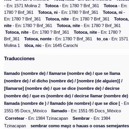
- En: 1571 Molina 2
Totoca
- En: 1780 ? Bnf_361
Totoca
- En:
1780 ? Bnf_361
Totoca, ni
- En: 1780 ? Bnf_361
Totoca, ni
-
En: 1780 ? Bnf_361
Totoca, nite
- En: 1780 ? Bnf_361
Totoca,
nite
- En: 1780 ? Bnf_361
Totoca, nite
- En: 1780 ? Bnf_361
Totoca, nite
- En: 1780 ? Bnf_361
Totoca, nite
- En: 1780 ?
Bnf_361
Totoca, nonte
- En: 1780 ? Bnf_361
to_ca
- En: 1571
Molina 1
töca, nic
- En: 1645 Carochi
Traducciones
llamado (nombre de) / llamarse (nombre de) / que se llama
(nombre de) / el dicho (nombre de) / [nombre (de alguien)] /
[llamarse] (nombre de) / que se dice (nombre de) / decirse
(nombre de) / que es (nombre de) / decirse llamar (nombre de) 
llamada (nombre de ) / llamado (de nombre) / que se dice [
- En
1551-95 Docs_México
llamado
- En: 1551-95 Docs_México
Corretear
- En: 1984 Tzinacapan
Sembrar
- En: 1984
Tzinacapan
sembrar como mayz o hauas o cosas semejantes