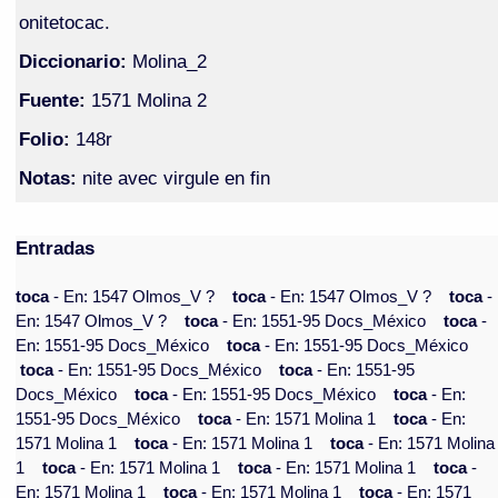
onitetocac.
Diccionario:
Molina_2
Fuente:
1571 Molina 2
Folio:
148r
Notas:
nite avec virgule en fin
Entradas
toca
- En: 1547 Olmos_V ?
toca
- En: 1547 Olmos_V ?
toca
-
En: 1547 Olmos_V ?
toca
- En: 1551-95 Docs_México
toca
-
En: 1551-95 Docs_México
toca
- En: 1551-95 Docs_México
toca
- En: 1551-95 Docs_México
toca
- En: 1551-95
Docs_México
toca
- En: 1551-95 Docs_México
toca
- En:
1551-95 Docs_México
toca
- En: 1571 Molina 1
toca
- En:
1571 Molina 1
toca
- En: 1571 Molina 1
toca
- En: 1571 Molina
1
toca
- En: 1571 Molina 1
toca
- En: 1571 Molina 1
toca
-
En: 1571 Molina 1
toca
- En: 1571 Molina 1
toca
- En: 1571