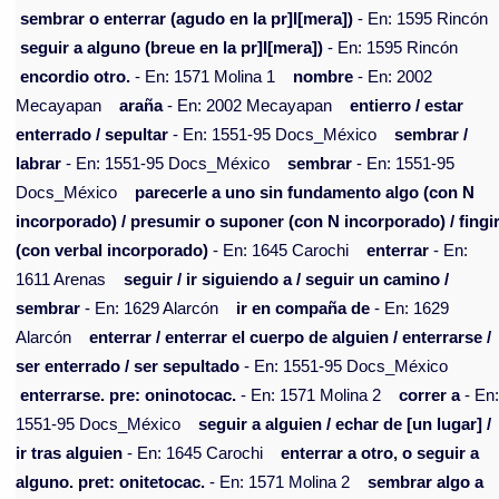
sembrar o enterrar (agudo en la pr]I[mera])
- En: 1595 Rincón
seguir a alguno (breue en la pr]I[mera])
- En: 1595 Rincón
encordio otro.
- En: 1571 Molina 1
nombre
- En: 2002
Mecayapan
araña
- En: 2002 Mecayapan
entierro / estar
enterrado / sepultar
- En: 1551-95 Docs_México
sembrar /
labrar
- En: 1551-95 Docs_México
sembrar
- En: 1551-95
Docs_México
parecerle a uno sin fundamento algo (con N
incorporado) / presumir o suponer (con N incorporado) / fingi
(con verbal incorporado)
- En: 1645 Carochi
enterrar
- En:
1611 Arenas
seguir / ir siguiendo a / seguir un camino /
sembrar
- En: 1629 Alarcón
ir en compaña de
- En: 1629
Alarcón
enterrar / enterrar el cuerpo de alguien / enterrarse /
ser enterrado / ser sepultado
- En: 1551-95 Docs_México
enterrarse. pre: oninotocac.
- En: 1571 Molina 2
correr a
- En
1551-95 Docs_México
seguir a alguien / echar de [un lugar] /
ir tras alguien
- En: 1645 Carochi
enterrar a otro, o seguir a
alguno. pret: onitetocac.
- En: 1571 Molina 2
sembrar algo a