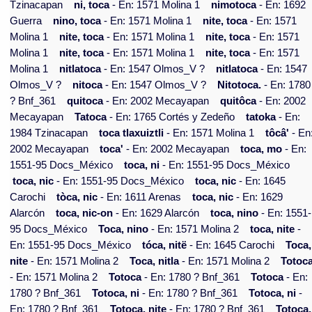
Tzinacapan
ni, toca
- En: 1571 Molina 1
nimotoca
- En: 1692
Guerra
nino, toca
- En: 1571 Molina 1
nite, toca
- En: 1571
Molina 1
nite, toca
- En: 1571 Molina 1
nite, toca
- En: 1571
Molina 1
nite, toca
- En: 1571 Molina 1
nite, toca
- En: 1571
Molina 1
nitlatoca
- En: 1547 Olmos_V ?
nitlatoca
- En: 1547
Olmos_V ?
nitoca
- En: 1547 Olmos_V ?
Nitotoca.
- En: 1780
? Bnf_361
quitoca
- En: 2002 Mecayapan
quitôca
- En: 2002
Mecayapan
Tatoca
- En: 1765 Cortés y Zedeño
tatoka
- En:
1984 Tzinacapan
toca tlaxuiztli
- En: 1571 Molina 1
tôcâ'
- En
2002 Mecayapan
toca'
- En: 2002 Mecayapan
toca, mo
- En:
1551-95 Docs_México
toca, ni
- En: 1551-95 Docs_México
toca, nic
- En: 1551-95 Docs_México
toca, nic
- En: 1645
Carochi
tòca, nic
- En: 1611 Arenas
toca, nic
- En: 1629
Alarcón
toca, nic-on
- En: 1629 Alarcón
toca, nino
- En: 1551-
95 Docs_México
Toca, nino
- En: 1571 Molina 2
toca, nite
-
En: 1551-95 Docs_México
tóca, nitë
- En: 1645 Carochi
Toca,
nite
- En: 1571 Molina 2
Toca, nitla
- En: 1571 Molina 2
Totoc
- En: 1571 Molina 2
Totoca
- En: 1780 ? Bnf_361
Totoca
- En:
1780 ? Bnf_361
Totoca, ni
- En: 1780 ? Bnf_361
Totoca, ni
-
En: 1780 ? Bnf_361
Totoca, nite
- En: 1780 ? Bnf_361
Totoca,