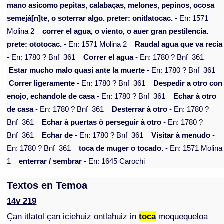
mano asicomo pepitas, calabaças, melones, pepinos, ocosa
semejá[n]te, o soterrar algo. preter: onitlatocac.
- En: 1571
Molina 2
correr el agua, o viento, o auer gran pestilencia.
prete: ototocac.
- En: 1571 Molina 2
Raudal agua que va recia
- En: 1780 ? Bnf_361
Correr el agua
- En: 1780 ? Bnf_361
Estar mucho malo quasi ante la muerte
- En: 1780 ? Bnf_361
Correr ligeramente
- En: 1780 ? Bnf_361
Despedir a otro con
enojo, echandole de casa
- En: 1780 ? Bnf_361
Echar à otro
de casa
- En: 1780 ? Bnf_361
Desterrar à otro
- En: 1780 ?
Bnf_361
Echar à puertas ò perseguir à otro
- En: 1780 ?
Bnf_361
Echar de
- En: 1780 ? Bnf_361
Visitar à menudo
-
En: 1780 ? Bnf_361
toca de muger o tocado.
- En: 1571 Molina
1
enterrar / sembrar
- En: 1645 Carochi
Textos en Temoa
14v 219
Çan itlatol çan iciehuiz ontlahuiz in
toca
moquequeloa