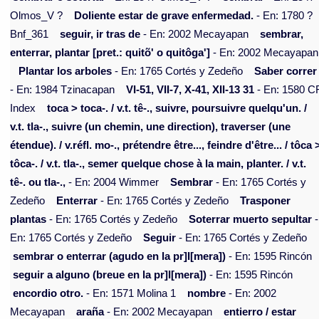
Olmos_V ?
Doliente estar de grave enfermedad.
- En: 1780 ?
Bnf_361
seguir, ir tras de
- En: 2002 Mecayapan
sembrar,
enterrar, plantar [pret.: quitõ' o quitôga']
- En: 2002 Mecayapan
Plantar los arboles
- En: 1765 Cortés y Zedeño
Saber correr
- En: 1984 Tzinacapan
VI-51, VII-7, X-41, XII-13 31
- En: 1580 C
Index
toca > toca-. / v.t. tê-., suivre, poursuivre quelqu'un. /
v.t. tla-., suivre (un chemin, une direction), traverser (une
étendue). / v.réfl. mo-., prétendre être..., feindre d'être... / tôca 
tôca-. / v.t. tla-., semer quelque chose à la main, planter. / v.t.
tê-. ou tla-.,
- En: 2004 Wimmer
Sembrar
- En: 1765 Cortés y
Zedeño
Enterrar
- En: 1765 Cortés y Zedeño
Trasponer
plantas
- En: 1765 Cortés y Zedeño
Soterrar muerto sepultar
-
En: 1765 Cortés y Zedeño
Seguir
- En: 1765 Cortés y Zedeño
sembrar o enterrar (agudo en la pr]I[mera])
- En: 1595 Rincón
seguir a alguno (breue en la pr]I[mera])
- En: 1595 Rincón
encordio otro.
- En: 1571 Molina 1
nombre
- En: 2002
Mecayapan
araña
- En: 2002 Mecayapan
entierro / estar