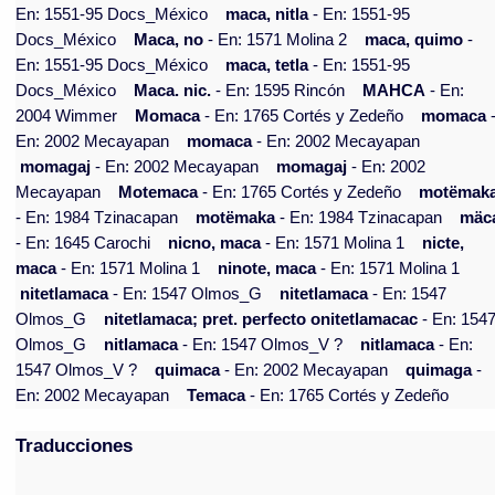
En: 1551-95 Docs_México
maca, nitla
- En: 1551-95
Docs_México
Maca, no
- En: 1571 Molina 2
maca, quimo
-
En: 1551-95 Docs_México
maca, tetla
- En: 1551-95
Docs_México
Maca. nic.
- En: 1595 Rincón
MAHCA
- En:
2004 Wimmer
Momaca
- En: 1765 Cortés y Zedeño
momaca
En: 2002 Mecayapan
momaca
- En: 2002 Mecayapan
momagaj
- En: 2002 Mecayapan
momagaj
- En: 2002
Mecayapan
Motemaca
- En: 1765 Cortés y Zedeño
motëmak
- En: 1984 Tzinacapan
motëmaka
- En: 1984 Tzinacapan
mäc
- En: 1645 Carochi
nicno, maca
- En: 1571 Molina 1
nicte,
maca
- En: 1571 Molina 1
ninote, maca
- En: 1571 Molina 1
nitetlamaca
- En: 1547 Olmos_G
nitetlamaca
- En: 1547
Olmos_G
nitetlamaca; pret. perfecto onitetlamacac
- En: 154
Olmos_G
nitlamaca
- En: 1547 Olmos_V ?
nitlamaca
- En:
1547 Olmos_V ?
quimaca
- En: 2002 Mecayapan
quimaga
-
En: 2002 Mecayapan
Temaca
- En: 1765 Cortés y Zedeño
Traducciones