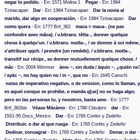
negar lo pedido.
- En: 1571 Molina 1
Pegar
- En: 1984
Tzinacapan
Dar
- En: 1984 Tzinacapan
Dar la novia al
marido, dar algo en cooperación.
- En: 1984 Tzinacapan
Dar
como quera
- En: 17?? Bnf_362
maca > maca-. (ne pas
confondre avec mâca). / v.bitrans. têtla-., donner quelque
chose à quelqu'un. / v.bitrans. motla-., / se donner à soi même,
s'attribuer qqch. / prendre (un remède). / v.bitrans. motla-.,
transitif sur récipr., se donner mutuellement quelque chose. /
mâc
- En: 2004 Wimmer
àmo ~, sin duda / äquin ~, ¿quién no
/ ayäc ~, no hay quien no / in ~, que no
- En: 1645 Carochi
notas de imperativo negativo, o de omision, como lo llaman, 
es aquel conque se prohibe, o manda q[ue] no se haga algo;
pero en las personas tu, y nosotros, basta amo
- En: 17??
Bnf_362bis
Véase Màcàmo
- En: 1780 Clavijero
dar
- En:
1551-95 Docs_México
Dar
- En: 1765 Cortés y Zedeño
Distribuir, o dar al que ruega
- En: 1765 Cortés y Zedeño
Dedicar, consagrar
- En: 1765 Cortés y Zedeño
Donar, o dar
-