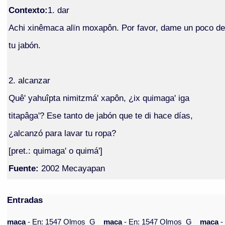
Contexto:
1. dar
Achi xinêmaca alïn moxapôn. Por favor, dame un poco de
tu jabón.
2. alcanzar
Quê' yahuîpta nimitzmá' xapôn, ¿ix quimaga' iga
titapâga'? Ese tanto de jabón que te di hace días,
¿alcanzó para lavar tu ropa?
[pret.: quimaga' o quimá']
Fuente:
2002 Mecayapan
Entradas
maca
- En: 1547 Olmos_G
maca
- En: 1547 Olmos_G
maca
-