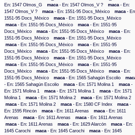
En: 1547 Olmos_G
maca
- En: 1547 Olmos_V ?
maca
- En:
1547 Olmos_V ?
maca
- En: 1551-95 Docs_México
maca
- En
1551-95 Docs_México
maca
- En: 1551-95 Docs_México
maca
- En: 1551-95 Docs_México
maca
- En: 1551-95
Docs_México
maca
- En: 1551-95 Docs_México
maca
- En:
1551-95 Docs_México
maca
- En: 1551-95 Docs_México
maca
- En: 1551-95 Docs_México
maca
- En: 1551-95
Docs_México
maca
- En: 1551-95 Docs_México
maca
- En:
1551-95 Docs_México
maca
- En: 1551-95 Docs_México
maca
- En: 1551-95 Docs_México
maca
- En: 1551-95
Docs_México
maca
- En: 1551-95 Docs_México
maca
- En:
1551-95 Docs_México
maca
- En: 1565 Sahagún Escolio
mac
- En: 1565 Sahagún Escolio
maca
- En: 1571 Molina 1
maca
-
En: 1571 Molina 1
maca
- En: 1571 Molina 1
maca
- En: 1571
Molina 1
maca
- En: 1571 Molina 2
maca
- En: 1571 Molina 2
maca
- En: 1571 Molina 2
maca
- En: 1580 CF Index
maca
-
En: 1595 Rincón
maca
- En: 1611 Arenas
maca
- En: 1611
Arenas
maca
- En: 1611 Arenas
maca
- En: 1611 Arenas
maca
- En: 1611 Arenas
maca
- En: 1629 Alarcón
maca
- En:
1645 Carochi
maca
- En: 1645 Carochi
maca
- En: 1645