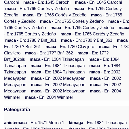
Carochi
maca
- En: 1645 Carochi
maca
- En: 1645 Carochi
maca
- En: 1765 Cortés y Zedeño
maca
- En: 1765 Cortés y
Zedeño
maca
- En: 1765 Cortés y Zedeño
maca
- En: 1765
Cortés y Zedeño
maca
- En: 1765 Cortés y Zedeño
maca
- En
1765 Cortés y Zedeño
maca
- En: 1765 Cortés y Zedeño
mac
- En: 1765 Cortés y Zedeño
maca
- En: 1765 Cortés y Zedeño
maca
- En: 1780 ? Bnf_361
maca
- En: 1780 ? Bnf_361
maca
En: 1780 ? Bnf_361
maca
- En: 1780 Clavijero
maca
- En: 178
Clavijero
maca
- En: 17?? Bnf_362
maca
- En: 17??
Bnf_362bis
maca
- En: 1984 Tzinacapan
maca
- En: 1984
Tzinacapan
maca
- En: 1984 Tzinacapan
maca
- En: 1984
Tzinacapan
maca
- En: 1984 Tzinacapan
maca
- En: 2002
Mecayapan
maca
- En: 2002 Mecayapan
maca
- En: 2002
Mecayapan
maca
- En: 2002 Mecayapan
maca
- En: 2002
Mecayapan
maca
- En: 2002 Mecayapan
maca
- En: 2004
Wimmer
maca
- En: 2004 Wimmer
Paleografía
anictemaca
- En: 1571 Molina 1
kimaga
- En: 1984 Tzinacapan