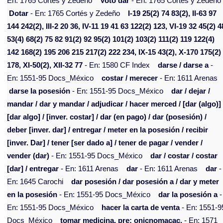
En: 1765 Cortés y Zedeño
Voto dar
- En: 1765 Cortés y Zedeño
Dotar
- En: 1765 Cortés y Zedeño
I-19 25(2) 74 83(2), II-63 97
144 242(2), III-2 20 36, IV-11 19 41 63 122(2) 123, VI-19 32 45(2) 4
53(4) 68(2) 75 82 91(2) 92 95(2) 101(2) 103(2) 111(2) 119 122(4)
142 168(2) 195 206 215 217(2) 222 234, IX-15 43(2), X-170 175(2)
178, XI-50(2), XII-32 77
- En: 1580 CF Index
darse / darse a
-
En: 1551-95 Docs_México
costar / merecer
- En: 1611 Arenas
darse la posesión
- En: 1551-95 Docs_México
dar / dejar /
mandar / dar y mandar / adjudicar / hacer merced / [dar (algo)] 
[dar algo] / [inver. costar] / dar (en pago) / dar (posesión) /
deber [inver. dar] / entregar / meter en la posesión / recibir
[inver. Dar] / tener [ser dado a] / tener de pagar / vender /
vender (dar)
- En: 1551-95 Docs_México
dar / costar / costar
[dar] / entregar
- En: 1611 Arenas
dar
- En: 1611 Arenas
dar
-
En: 1645 Carochi
dar posesión / dar posesión a / dar y meter
en la posesión
- En: 1551-95 Docs_México
dar la posesión a
-
En: 1551-95 Docs_México
hacer la carta de venta
- En: 1551-9
Docs_México
tomar medicina. pre: onicnomacac.
- En: 1571