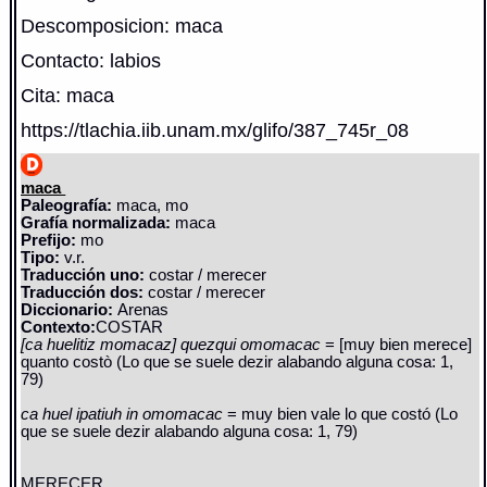
Descomposicion: maca
Contacto: labios
Cita: maca
https://tlachia.iib.unam.mx/glifo/387_745r_08
maca
Paleografía:
maca, mo
Grafía normalizada:
maca
Prefijo:
mo
Tipo:
v.r.
Traducción uno:
costar / merecer
Traducción dos:
costar / merecer
Diccionario:
Arenas
Contexto:
COSTAR
[ca huelitiz momacaz] quezqui omomacac
= [muy bien merece]
quanto costò (Lo que se suele dezir alabando alguna cosa: 1,
79)
ca huel ipatiuh in omomacac
= muy bien vale lo que costó (Lo
que se suele dezir alabando alguna cosa: 1, 79)
MERECER