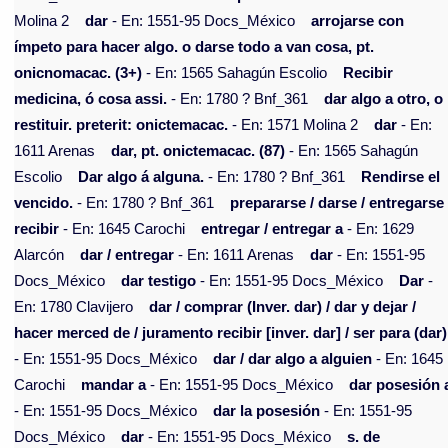
Molina 2
dar
- En: 1551-95 Docs_México
arrojarse con
ímpeto para hacer algo. o darse todo a van cosa, pt.
onicnomacac. (3+)
- En: 1565 Sahagún Escolio
Recibir
medicina, ó cosa assi.
- En: 1780 ? Bnf_361
dar algo a otro, o
restituir. preterit: onictemacac.
- En: 1571 Molina 2
dar
- En:
1611 Arenas
dar, pt. onictemacac. (87)
- En: 1565 Sahagún
Escolio
Dar algo á alguna.
- En: 1780 ? Bnf_361
Rendirse el
vencido.
- En: 1780 ? Bnf_361
prepararse / darse / entregarse 
recibir
- En: 1645 Carochi
entregar / entregar a
- En: 1629
Alarcón
dar / entregar
- En: 1611 Arenas
dar
- En: 1551-95
Docs_México
dar testigo
- En: 1551-95 Docs_México
Dar
-
En: 1780 Clavijero
dar / comprar (Inver. dar) / dar y dejar /
hacer merced de / juramento recibir [inver. dar] / ser para (dar)
- En: 1551-95 Docs_México
dar / dar algo a alguien
- En: 1645
Carochi
mandar a
- En: 1551-95 Docs_México
dar posesión 
- En: 1551-95 Docs_México
dar la posesión
- En: 1551-95
Docs_México
dar
- En: 1551-95 Docs_México
s. de