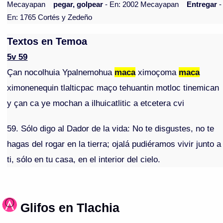
Mecayapan
pegar, golpear
- En: 2002 Mecayapan
Entregar
-
En: 1765 Cortés y Zedeño
Textos en Temoa
5v 59
Çan nocolhuia Ypalnemohua
maca
ximoçoma
maca
ximonenequin tlalticpac maço tehuantin motloc tinemican
y çan ca ye mochan a ilhuicatlitic a etcetera cvi
59. Sólo digo al Dador de la vida: No te disgustes, no te
hagas del rogar en la tierra; ojalá pudiéramos vivir junto a
ti, sólo en tu casa, en el interior del cielo.
Glifos en Tlachia