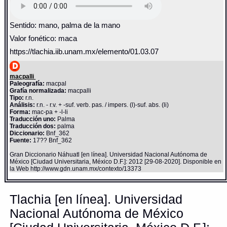
Sentido: mano, palma de la mano
Valor fonético: maca
https://tlachia.iib.unam.mx/elemento/01.03.07
macpalli
Paleografía:
macpal
Grafía normalizada:
macpalli
Tipo:
r.n.
Análisis:
r.n. - r.v. + -suf. verb. pas. / impers. (l)-suf. abs. (li)
Forma:
mac-pa + -l-li
Traducción uno:
Palma
Traducción dos:
palma
Diccionario:
Bnf_362
Fuente:
17?? Bnf_362
Gran Diccionario Náhuatl [en línea]. Universidad Nacional Autónoma de
México [Ciudad Universitaria, México D.F.]: 2012 [29-08-2020]. Disponible en
la Web http://www.gdn.unam.mx/contexto/13373
Tlachia [en línea]. Universidad
Nacional Autónoma de México