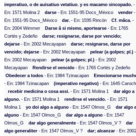
imperatiuo, o de auisatiuo vetatiuo. y es macamo sincopado.
-
En: 1571 Molina 2
darse
- En: 1551-95 Docs_México
vender
-
En: 1551-95 Docs_México
dar.
- En: 1595 Rincón
Cf. mâca.
-
En: 2004 Wimmer
Darse â si mismo, aportearse
- En: 1765
Cortés y Zedeño
darse; resignarse, darse por vencido;
dejarse
- En: 2002 Mecayapan
darse; resignarse, darse por
vencido; dejarse
- En: 2002 Mecayapan
pelear (a golpes; pl.)
En: 2002 Mecayapan
pelear (a golpes; pl.)
- En: 2002
Mecayapan
Rendirse el vencido
- En: 1765 Cortés y Zedeño
Obedecer a todos
- En: 1984 Tzinacapan
Emocionarse much
- En: 1984 Tzinacapan
(imperativo negativo)
- En: 1645 Caroch
recebir medicina o cosa assi.
- En: 1571 Molina 1
dar algo a
alguno.
- En: 1571 Molina 1
rendirse el vencido.
- En: 1571
Molina 1
yo doi algo a alguno
- En: 1547 Olmos_G
dar algo 
alguno
- En: 1547 Olmos_G
dar algo a alguno
- En: 1547
Olmos_G
dar algo generalmente
- En: 1547 Olmos_V ?
dar
algo generaliter
- En: 1547 Olmos_V ?
dar; alcanzar
- En: 200