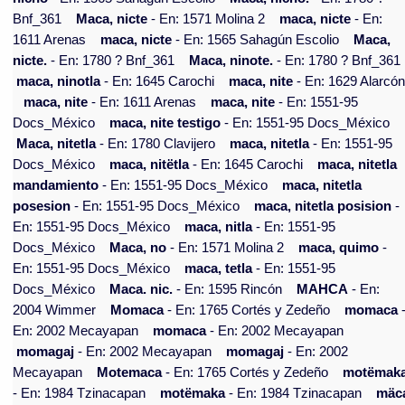
Bnf_361
Maca, nicte
- En: 1571 Molina 2
maca, nicte
- En:
1611 Arenas
maca, nicte
- En: 1565 Sahagún Escolio
Maca,
nicte.
- En: 1780 ? Bnf_361
Maca, ninote.
- En: 1780 ? Bnf_361
maca, ninotla
- En: 1645 Carochi
maca, nite
- En: 1629 Alarcó
maca, nite
- En: 1611 Arenas
maca, nite
- En: 1551-95
Docs_México
maca, nite testigo
- En: 1551-95 Docs_México
Maca, nitetla
- En: 1780 Clavijero
maca, nitetla
- En: 1551-95
Docs_México
maca, nitëtla
- En: 1645 Carochi
maca, nitetla
mandamiento
- En: 1551-95 Docs_México
maca, nitetla
posesion
- En: 1551-95 Docs_México
maca, nitetla posision
-
En: 1551-95 Docs_México
maca, nitla
- En: 1551-95
Docs_México
Maca, no
- En: 1571 Molina 2
maca, quimo
-
En: 1551-95 Docs_México
maca, tetla
- En: 1551-95
Docs_México
Maca. nic.
- En: 1595 Rincón
MAHCA
- En:
2004 Wimmer
Momaca
- En: 1765 Cortés y Zedeño
momaca
En: 2002 Mecayapan
momaca
- En: 2002 Mecayapan
momagaj
- En: 2002 Mecayapan
momagaj
- En: 2002
Mecayapan
Motemaca
- En: 1765 Cortés y Zedeño
motëmak
- En: 1984 Tzinacapan
motëmaka
- En: 1984 Tzinacapan
mäc