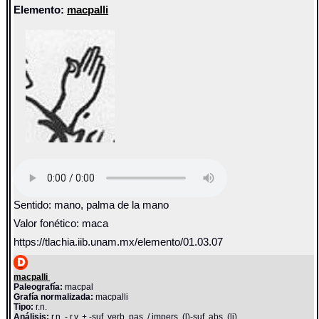
Elemento:
macpalli
Sentido: mano, palma de la mano
Valor fonético: maca
https://tlachia.iib.unam.mx/elemento/01.03.07
macpalli
Paleografía:
macpal
Grafía normalizada:
macpalli
Tipo:
r.n.
Análisis:
r.n. - r.v. + -suf. verb. pas. / impers. (l)-suf. abs. (li)