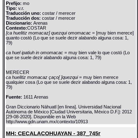
Prefijo:
mo
Tipo:
v.r.
Traducción uno:
costar / merecer
Traducción dos:
costar / merecer
Diccionario:
Arenas
Contexto:
COSTAR
[ca huelitiz momacaz] quezqui omomacac
= [muy bien merece]
quanto costò (Lo que se suele dezir alabando alguna cosa: 1,
79)
ca huel ipatiuh in omomacac
= muy bien vale lo que costó (Lo
que se suele dezir alabando alguna cosa: 1, 79)
MERECER
ca huelitiz momacaz çaço[ ]quezqui
= muy bien merece
qualquier cosa (Lo que se suele dezir alabando alguna cosa: 1,
79)
Fuente:
1611 Arenas
Gran Diccionario Náhuatl [en línea]. Universidad Nacional
Autónoma de México [Ciudad Universitaria, México D.F.]: 2012
[29-08-2020]. Disponible en la Web
http://www.gdn.unam.mx/contexto/10913
MH: CECALACOHUAYAN - 387_745r