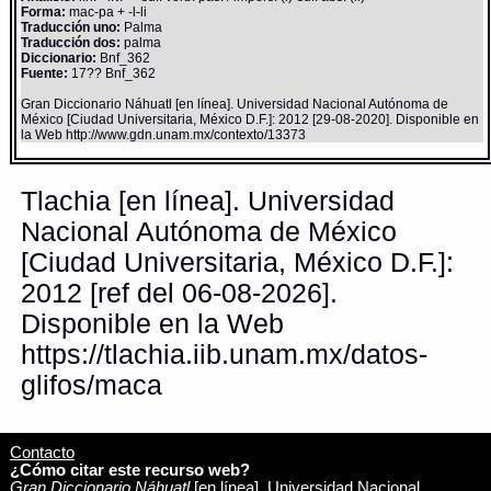
Forma:
mac-pa + -l-li
Traducción uno:
Palma
Traducción dos:
palma
Diccionario:
Bnf_362
Fuente:
17?? Bnf_362
Gran Diccionario Náhuatl [en línea]. Universidad Nacional Autónoma de
México [Ciudad Universitaria, México D.F.]: 2012 [29-08-2020]. Disponible en
la Web http://www.gdn.unam.mx/contexto/13373
Tlachia [en línea]. Universidad
Nacional Autónoma de México
[Ciudad Universitaria, México D.F.]:
2012 [ref del 06-08-2026].
Disponible en la Web
https://tlachia.iib.unam.mx/datos-
glifos/maca
Contacto
¿Cómo citar este recurso web?
Gran Diccionario Náhuatl
[en línea]. Universidad Nacional