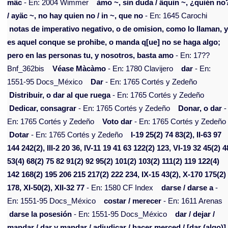
mâc
- En: 2004 Wimmer
àmo ~, sin duda / äquin ~, ¿quién no
/ ayäc ~, no hay quien no / in ~, que no
- En: 1645 Carochi
notas de imperativo negativo, o de omision, como lo llaman, 
es aquel conque se prohibe, o manda q[ue] no se haga algo;
pero en las personas tu, y nosotros, basta amo
- En: 17??
Bnf_362bis
Véase Màcàmo
- En: 1780 Clavijero
dar
- En:
1551-95 Docs_México
Dar
- En: 1765 Cortés y Zedeño
Distribuir, o dar al que ruega
- En: 1765 Cortés y Zedeño
Dedicar, consagrar
- En: 1765 Cortés y Zedeño
Donar, o dar
-
En: 1765 Cortés y Zedeño
Voto dar
- En: 1765 Cortés y Zedeño
Dotar
- En: 1765 Cortés y Zedeño
I-19 25(2) 74 83(2), II-63 97
144 242(2), III-2 20 36, IV-11 19 41 63 122(2) 123, VI-19 32 45(2) 4
53(4) 68(2) 75 82 91(2) 92 95(2) 101(2) 103(2) 111(2) 119 122(4)
142 168(2) 195 206 215 217(2) 222 234, IX-15 43(2), X-170 175(2)
178, XI-50(2), XII-32 77
- En: 1580 CF Index
darse / darse a
-
En: 1551-95 Docs_México
costar / merecer
- En: 1611 Arenas
darse la posesión
- En: 1551-95 Docs_México
dar / dejar /
mandar / dar y mandar / adjudicar / hacer merced / [dar (algo)] 