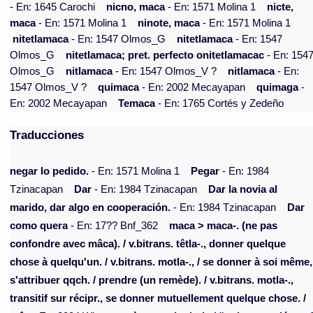
- En: 1645 Carochi
nicno, maca
- En: 1571 Molina 1
nicte,
maca
- En: 1571 Molina 1
ninote, maca
- En: 1571 Molina 1
nitetlamaca
- En: 1547 Olmos_G
nitetlamaca
- En: 1547
Olmos_G
nitetlamaca; pret. perfecto onitetlamacac
- En: 154
Olmos_G
nitlamaca
- En: 1547 Olmos_V ?
nitlamaca
- En:
1547 Olmos_V ?
quimaca
- En: 2002 Mecayapan
quimaga
-
En: 2002 Mecayapan
Temaca
- En: 1765 Cortés y Zedeño
Traducciones
negar lo pedido.
- En: 1571 Molina 1
Pegar
- En: 1984
Tzinacapan
Dar
- En: 1984 Tzinacapan
Dar la novia al
marido, dar algo en cooperación.
- En: 1984 Tzinacapan
Dar
como quera
- En: 17?? Bnf_362
maca > maca-. (ne pas
confondre avec mâca). / v.bitrans. têtla-., donner quelque
chose à quelqu'un. / v.bitrans. motla-., / se donner à soi même,
s'attribuer qqch. / prendre (un remède). / v.bitrans. motla-.,
transitif sur récipr., se donner mutuellement quelque chose. /