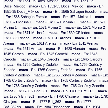
maca
- En: 1551-95 Docs_México
maca
- En: 1551-95
Docs_México
maca
- En: 1551-95 Docs_México
maca
- En:
1551-95 Docs_México
maca
- En: 1565 Sahagún Escolio
mac
- En: 1565 Sahagún Escolio
maca
- En: 1571 Molina 1
maca
-
En: 1571 Molina 1
maca
- En: 1571 Molina 1
maca
- En: 1571
Molina 1
maca
- En: 1571 Molina 2
maca
- En: 1571 Molina 2
maca
- En: 1571 Molina 2
maca
- En: 1580 CF Index
maca
-
En: 1595 Rincón
maca
- En: 1611 Arenas
maca
- En: 1611
Arenas
maca
- En: 1611 Arenas
maca
- En: 1611 Arenas
maca
- En: 1611 Arenas
maca
- En: 1629 Alarcón
maca
- En:
1645 Carochi
maca
- En: 1645 Carochi
maca
- En: 1645
Carochi
maca
- En: 1645 Carochi
maca
- En: 1645 Carochi
maca
- En: 1765 Cortés y Zedeño
maca
- En: 1765 Cortés y
Zedeño
maca
- En: 1765 Cortés y Zedeño
maca
- En: 1765
Cortés y Zedeño
maca
- En: 1765 Cortés y Zedeño
maca
- En
1765 Cortés y Zedeño
maca
- En: 1765 Cortés y Zedeño
mac
- En: 1765 Cortés y Zedeño
maca
- En: 1765 Cortés y Zedeño
maca
- En: 1780 ? Bnf_361
maca
- En: 1780 ? Bnf_361
maca
En: 1780 ? Bnf_361
maca
- En: 1780 Clavijero
maca
- En: 178
Clavijero
maca
- En: 17?? Bnf_362
maca
- En: 17??
Bnf_362bis
maca
- En: 1984 Tzinacapan
maca
- En: 1984