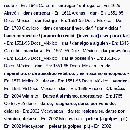
recibir
- En: 1645 Carochi
entregar / entregar a
- En: 1629
Alarcón
dar / entregar
- En: 1611 Arenas
dar
- En: 1551-95
Docs_México
dar testigo
- En: 1551-95 Docs_México
Dar
-
En: 1780 Clavijero
dar / comprar (Inver. dar) / dar y dejar /
hacer merced de / juramento recibir [inver. dar] / ser para (dar)
- En: 1551-95 Docs_México
dar / dar algo a alguien
- En: 1645
Carochi
mandar a
- En: 1551-95 Docs_México
dar posesión 
- En: 1551-95 Docs_México
dar la posesión
- En: 1551-95
Docs_México
dar
- En: 1551-95 Docs_México
s. de
imperatiuo, o de auisatiuo vetatiuo. y es macamo sincopado.
-
En: 1571 Molina 2
darse
- En: 1551-95 Docs_México
vender
-
En: 1551-95 Docs_México
dar.
- En: 1595 Rincón
Cf. mâca.
-
En: 2004 Wimmer
Darse â si mismo, aportearse
- En: 1765
Cortés y Zedeño
darse; resignarse, darse por vencido;
dejarse
- En: 2002 Mecayapan
darse; resignarse, darse por
vencido; dejarse
- En: 2002 Mecayapan
pelear (a golpes; pl.)
En: 2002 Mecayapan
pelear (a golpes; pl.)
- En: 2002