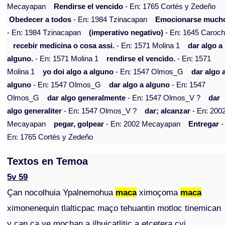
Mecayapan
Rendirse el vencido
- En: 1765 Cortés y Zedeño
Obedecer a todos
- En: 1984 Tzinacapan
Emocionarse much
- En: 1984 Tzinacapan
(imperativo negativo)
- En: 1645 Caroch
recebir medicina o cosa assi.
- En: 1571 Molina 1
dar algo a
alguno.
- En: 1571 Molina 1
rendirse el vencido.
- En: 1571
Molina 1
yo doi algo a alguno
- En: 1547 Olmos_G
dar algo 
alguno
- En: 1547 Olmos_G
dar algo a alguno
- En: 1547
Olmos_G
dar algo generalmente
- En: 1547 Olmos_V ?
dar
algo generaliter
- En: 1547 Olmos_V ?
dar; alcanzar
- En: 200
Mecayapan
pegar, golpear
- En: 2002 Mecayapan
Entregar
-
En: 1765 Cortés y Zedeño
Textos en Temoa
5v 59
Çan nocolhuia Ypalnemohua
maca
ximoçoma
maca
ximonenequin tlalticpac maço tehuantin motloc tinemican
y çan ca ye mochan a ilhuicatlitic a etcetera cvi