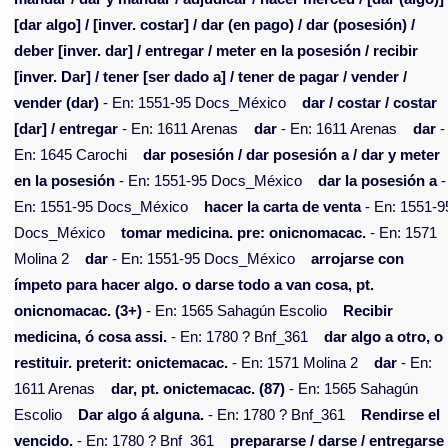
[dar algo] / [inver. costar] / dar (en pago) / dar (posesión) /
deber [inver. dar] / entregar / meter en la posesión / recibir
[inver. Dar] / tener [ser dado a] / tener de pagar / vender /
vender (dar)
- En: 1551-95 Docs_México
dar / costar / costar
[dar] / entregar
- En: 1611 Arenas
dar
- En: 1611 Arenas
dar
-
En: 1645 Carochi
dar posesión / dar posesión a / dar y meter
en la posesión
- En: 1551-95 Docs_México
dar la posesión a
-
En: 1551-95 Docs_México
hacer la carta de venta
- En: 1551-9
Docs_México
tomar medicina. pre: onicnomacac.
- En: 1571
Molina 2
dar
- En: 1551-95 Docs_México
arrojarse con
ímpeto para hacer algo. o darse todo a van cosa, pt.
onicnomacac. (3+)
- En: 1565 Sahagún Escolio
Recibir
medicina, ó cosa assi.
- En: 1780 ? Bnf_361
dar algo a otro, o
restituir. preterit: onictemacac.
- En: 1571 Molina 2
dar
- En:
1611 Arenas
dar, pt. onictemacac. (87)
- En: 1565 Sahagún
Escolio
Dar algo á alguna.
- En: 1780 ? Bnf_361
Rendirse el
vencido.
- En: 1780 ? Bnf_361
prepararse / darse / entregarse 