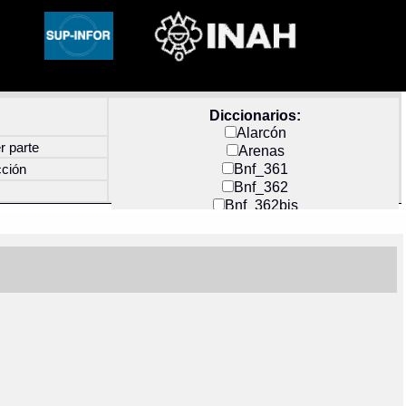
Diccionarios:
Alarcón
r parte
Arenas
Bnf_361
cción
Bnf_362
Bnf_362bis
Carochi
CF_INDEX
Clavijero
Cortés y Zedeño
Docs_México
Durán
Guerra
Mecayapan
Molina_1
Molina_2
Olmos_G