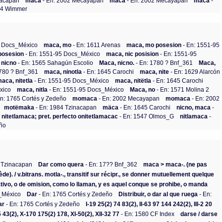
nacapan
maca
- En: 2002 Mecayapan
maca
- En: 2002 Mecayapan
maca
-
004 Wimmer
5 Docs_México
maca, mo
- En: 1611 Arenas
maca, mo posesion
- En: 1551-95
posesion
- En: 1551-95 Docs_México
maca, nic posision
- En: 1551-95
 nicno
- En: 1565 Sahagún Escolio
Maca, nicno.
- En: 1780 ? Bnf_361
Maca,
1780 ? Bnf_361
maca, ninotla
- En: 1645 Carochi
maca, nite
- En: 1629 Alarcón
aca, nitetla
- En: 1551-95 Docs_México
maca, nitëtla
- En: 1645 Carochi
xico
maca, nitla
- En: 1551-95 Docs_México
Maca, no
- En: 1571 Molina 2
n: 1765 Cortés y Zedeño
momaca
- En: 2002 Mecayapan
momaca
- En: 2002
motëmaka
- En: 1984 Tzinacapan
mäca
- En: 1645 Carochi
nicno, maca
-
nitetlamaca; pret. perfecto onitetlamacac
- En: 1547 Olmos_G
nitlamaca
-
eño
 Tzinacapan
Dar como quera
- En: 17?? Bnf_362
maca > maca-. (ne pas
de). / v.bitrans. motla-., transitif sur récipr., se donner mutuellement quelque
tivo, o de omision, como lo llaman, y es aquel conque se prohibe, o manda
_México
Dar
- En: 1765 Cortés y Zedeño
Distribuir, o dar al que ruega
- En:
ar
- En: 1765 Cortés y Zedeño
I-19 25(2) 74 83(2), II-63 97 144 242(2), III-2 20
43(2), X-170 175(2) 178, XI-50(2), XII-32 77
- En: 1580 CF Index
darse / darse