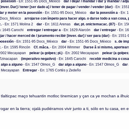
a posesión
- En: 1551-95 Docs_México
dar / dejar / mandar / dar y mandar / adjud
[inver. Dar] / tener [ser dado a] / tener de pagar / vender / vender (dar)
- En: 155
dar y meter en la posesión
- En: 1551-95 Docs_México
dar la posesión a
- En: 
 Docs_México
arrojarse con ímpeto para hacer algo. o darse todo a van cosa, 
c.
- En: 1571 Molina 2
dar
- En: 1611 Arenas
dar, pt. onictemacac. (87)
- En: 1
n: 1645 Carochi
entregar / entregar a
- En: 1629 Alarcón
dar / entregar
- En: 1
ejar / hacer merced de / juramento recibir [inver. dar] / ser para (dar)
- En: 1551
 posesión
- En: 1551-95 Docs_México
dar
- En: 1551-95 Docs_México
s. de im
.
- En: 1595 Rincón
Cf. mâca.
- En: 2004 Wimmer
Darse â si mismo, aportear
 2002 Mecayapan
pelear (a golpes; pl.)
- En: 2002 Mecayapan
pelear (a golpes;
 Tzinacapan
(imperativo negativo)
- En: 1645 Carochi
recebir medicina o cosa
 algo a alguno
- En: 1547 Olmos_G
dar algo a alguno
- En: 1547 Olmos_G
dar
2 Mecayapan
Entregar
- En: 1765 Cortés y Zedeño
lalticpac maço tehuantin motloc tinemican y çan ca ye mochan a ilhuicat
ar en la tierra; ojalá pudiéramos vivir junto a ti, sólo en tu casa, en el 