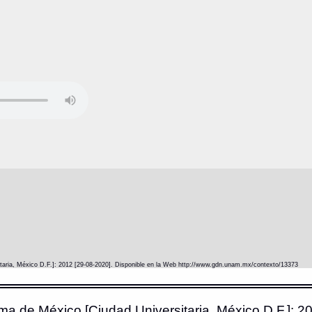
itaria, México D.F.]: 2012 [29-08-2020]. Disponible en la Web http://www.gdn.unam.mx/contexto/13373
ma de México [Ciudad Universitaria, México D.F.]: 20