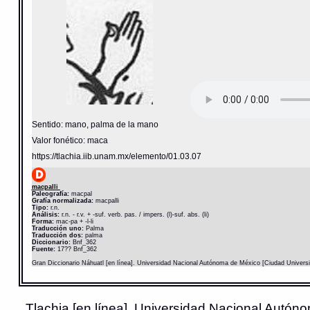
Sentido: mano, palma de la mano
Valor fonético: maca
https://tlachia.iib.unam.mx/elemento/01.03.07
macpalli
Paleografía:
macpal
Grafía normalizada:
macpalli
Tipo:
r.n.
Análisis:
r.n. - r.v. + -suf. verb. pas. / impers. (l)-suf. abs. (li)
Forma:
mac-pa + -l-li
Traducción uno:
Palma
Traducción dos:
palma
Diccionario:
Bnf_362
Fuente:
17?? Bnf_362
Gran Diccionario Náhuatl [en línea]. Universidad Nacional Autónoma de México [Ciudad Univers
Tlachia [en línea]. Universidad Nacional Autóno