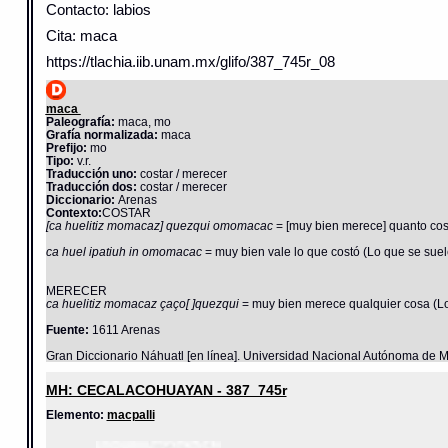
Contacto: labios
Cita: maca
https://tlachia.iib.unam.mx/glifo/387_745r_08
maca
Paleografía:
maca, mo
Grafía normalizada:
maca
Prefijo:
mo
Tipo:
v.r.
Traducción uno:
costar / merecer
Traducción dos:
costar / merecer
Diccionario:
Arenas
Contexto:
COSTAR
[ca huelitiz momacaz] quezqui omomacac
= [muy bien merece] quanto cos
ca huel ipatiuh in omomacac
= muy bien vale lo que costó (Lo que se suel
MERECER
ca huelitiz momacaz çaço[ ]quezqui
= muy bien merece qualquier cosa (Lo
Fuente:
1611 Arenas
Gran Diccionario Náhuatl [en línea]. Universidad Nacional Autónoma de M
MH: CECALACOHUAYAN - 387_745r
Elemento:
macpalli