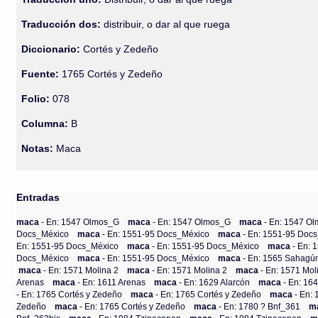
Traducción dos:
distribuir, o dar al que ruega
Diccionario:
Cortés y Zedeño
Fuente:
1765 Cortés y Zedeño
Folio:
078
Columna:
B
Notas:
Maca
Entradas
maca
- En: 1547 Olmos_G
maca
- En: 1547 Olmos_G
maca
- En: 1547 O
Docs_México
maca
- En: 1551-95 Docs_México
maca
- En: 1551-95 Doc
En: 1551-95 Docs_México
maca
- En: 1551-95 Docs_México
maca
- En:
Docs_México
maca
- En: 1551-95 Docs_México
maca
- En: 1565 Sahagún
maca
- En: 1571 Molina 2
maca
- En: 1571 Molina 2
maca
- En: 1571 Mol
Arenas
maca
- En: 1611 Arenas
maca
- En: 1629 Alarcón
maca
- En: 16
- En: 1765 Cortés y Zedeño
maca
- En: 1765 Cortés y Zedeño
maca
- En:
Zedeño
maca
- En: 1765 Cortés y Zedeño
maca
- En: 1780 ? Bnf_361
m