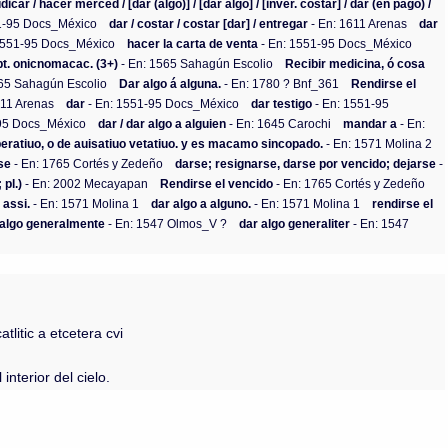
icar / hacer merced / [dar (algo)] / [dar algo] / [inver. costar] / dar (en pago) /
1-95 Docs_México
dar / costar / costar [dar] / entregar
- En: 1611 Arenas
dar
1551-95 Docs_México
hacer la carta de venta
- En: 1551-95 Docs_México
pt. onicnomacac. (3+)
- En: 1565 Sahagún Escolio
Recibir medicina, ó cosa
565 Sahagún Escolio
Dar algo á alguna.
- En: 1780 ? Bnf_361
Rendirse el
611 Arenas
dar
- En: 1551-95 Docs_México
dar testigo
- En: 1551-95
-95 Docs_México
dar / dar algo a alguien
- En: 1645 Carochi
mandar a
- En:
peratiuo, o de auisatiuo vetatiuo. y es macamo sincopado.
- En: 1571 Molina 2
se
- En: 1765 Cortés y Zedeño
darse; resignarse, darse por vencido; dejarse
-
 pl.)
- En: 2002 Mecayapan
Rendirse el vencido
- En: 1765 Cortés y Zedeño
 assi.
- En: 1571 Molina 1
dar algo a alguno.
- En: 1571 Molina 1
rendirse el
 algo generalmente
- En: 1547 Olmos_V ?
dar algo generaliter
- En: 1547
litic a etcetera cvi
interior del cielo.