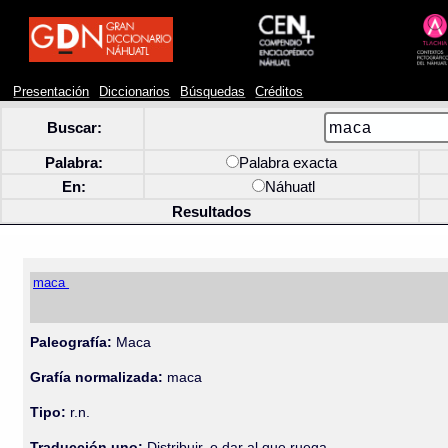
Presentación
Diccionarios
Búsquedas
Créditos
Buscar:
Palabra:
Palabra exacta
En:
Náhuatl
Resultados
maca
Paleografía:
Maca
Grafía normalizada:
maca
Tipo:
r.n.
Traducción uno:
Distribuir, o dar al que ruega