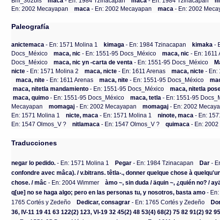
Bnf_362bis
maca
- En: 1984 Tzinacapan
maca
- En: 1984 Tzinacapan
m
En: 2002 Mecayapan
maca
- En: 2002 Mecayapan
maca
- En: 2002 Mec
Paleografía
anictemaca
- En: 1571 Molina 1
kimaga
- En: 1984 Tzinacapan
kimaka
- 
Docs_México
maca, nic
- En: 1551-95 Docs_México
maca, nic
- En: 1611
Docs_México
maca, nic yn -carta de venta
- En: 1551-95 Docs_México
M
nicte
- En: 1571 Molina 2
maca, nicte
- En: 1611 Arenas
maca, nicte
- En:
maca, nite
- En: 1611 Arenas
maca, nite
- En: 1551-95 Docs_México
mac
maca, nitetla mandamiento
- En: 1551-95 Docs_México
maca, nitetla pos
maca, quimo
- En: 1551-95 Docs_México
maca, tetla
- En: 1551-95 Docs_
Mecayapan
momagaj
- En: 2002 Mecayapan
momagaj
- En: 2002 Mecay
En: 1571 Molina 1
nicte, maca
- En: 1571 Molina 1
ninote, maca
- En: 157
En: 1547 Olmos_V ?
nitlamaca
- En: 1547 Olmos_V ?
quimaca
- En: 200
Traducciones
negar lo pedido.
- En: 1571 Molina 1
Pegar
- En: 1984 Tzinacapan
Dar
- E
confondre avec mâca). / v.bitrans. têtla-., donner quelque chose à quelqu'un. 
chose. / mâc
- En: 2004 Wimmer
àmo ~, sin duda / äquin ~, ¿quién no? / ayä
q[ue] no se haga algo; pero en las personas tu, y nosotros, basta amo
- En:
1765 Cortés y Zedeño
Dedicar, consagrar
- En: 1765 Cortés y Zedeño
Don
36, IV-11 19 41 63 122(2) 123, VI-19 32 45(2) 48 53(4) 68(2) 75 82 91(2) 92 9