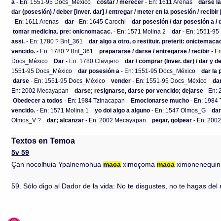
a
- En: 1551-95 Docs_México
costar / merecer
- En: 1611 Arenas
darse l
dar (posesión) / deber [inver. dar] / entregar / meter en la posesión / recibir 
- En: 1611 Arenas
dar
- En: 1645 Carochi
dar posesión / dar posesión a / 
tomar medicina. pre: onicnomacac.
- En: 1571 Molina 2
dar
- En: 1551-95
assi.
- En: 1780 ? Bnf_361
dar algo a otro, o restituir. preterit: onictemaca
vencido.
- En: 1780 ? Bnf_361
prepararse / darse / entregarse / recibir
- E
Docs_México
Dar
- En: 1780 Clavijero
dar / comprar (Inver. dar) / dar y d
1551-95 Docs_México
dar posesión a
- En: 1551-95 Docs_México
dar la
darse
- En: 1551-95 Docs_México
vender
- En: 1551-95 Docs_México
dar
En: 2002 Mecayapan
darse; resignarse, darse por vencido; dejarse
- En:
Obedecer a todos
- En: 1984 Tzinacapan
Emocionarse mucho
- En: 1984
vencido.
- En: 1571 Molina 1
yo doi algo a alguno
- En: 1547 Olmos_G
dar
Olmos_V ?
dar; alcanzar
- En: 2002 Mecayapan
pegar, golpear
- En: 200
Textos en Temoa
5v 59
Çan nocolhuia Ypalnemohua
maca
ximoçoma
maca
ximonenequin t
59. Sólo digo al Dador de la vida: No te disgustes, no te hagas del rog