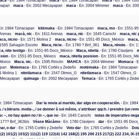
aca
- En: 1984 Tzinacapan
maca
- En: 1984 Tzinacapan
maca
- En: 1984 Tzi
ayapan
maca
- En: 2002 Mecayapan
maca
- En: 2004 Wimmer
maca
- En: 2
En: 1984 Tzinacapan
kitëmaka
- En: 1984 Tzinacapan
maca, mo
- En: 1551-9
 Arenas
macà, nic
- En: 1611 Arenas
maca, nic
- En: 1645 Carochi
maca, nic 
aca, nicno
- En: 1571 Molina 2
maca, nicno
- En: 1551-95 Docs_México
maca,
 1565 Sahagún Escolio
Maca, nicte.
- En: 1780 ? Bnf_361
Maca, ninote.
- En: 
a, nite testigo
- En: 1551-95 Docs_México
Maca, nitetla
- En: 1780 Clavijero
m
esion
- En: 1551-95 Docs_México
maca, nitetla posision
- En: 1551-95 Docs_Mé
México
Maca. nic.
- En: 1595 Rincón
MAHCA
- En: 2004 Wimmer
Momaca
- E
apan
Motemaca
- En: 1765 Cortés y Zedeño
motëmaka
- En: 1984 Tzinacapan
1 Molina 1
nitetlamaca
- En: 1547 Olmos_G
nitetlamaca
- En: 1547 Olmos_G
2 Mecayapan
quimaga
- En: 2002 Mecayapan
Temaca
- En: 1765 Cortés y Zed
n: 1984 Tzinacapan
Dar la novia al marido, dar algo en cooperación.
- En: 1984
/ v.bitrans. motla-., / se donner à soi même, s'attribuer qqch. / prendre (un remè
c ~, no hay quien no / in ~, que no
- En: 1645 Carochi
notas de imperativo nega
 17?? Bnf_362bis
Véase Màcàmo
- En: 1780 Clavijero
dar
- En: 1551-95 Docs
ar, o dar
- En: 1765 Cortés y Zedeño
Voto dar
- En: 1765 Cortés y Zedeño
Dot
5(2) 101(2) 103(2) 111(2) 119 122(4) 142 168(2) 195 206 215 217(2) 222 234, IX-15 